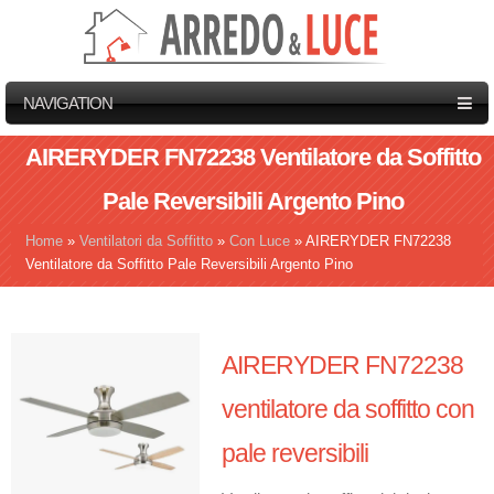
NAVIGATION
AIRERYDER FN72238 Ventilatore da Soffitto
Pale Reversibili Argento Pino
Home
»
Ventilatori da Soffitto
»
Con Luce
»
AIRERYDER FN72238
Tu sei qui
Ventilatore da Soffitto Pale Reversibili Argento Pino
AIRERYDER FN72238
ventilatore da soffitto con
pale reversibili