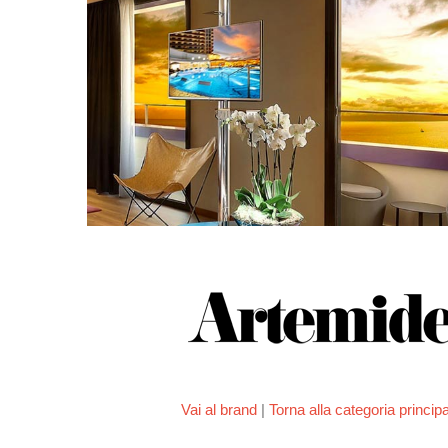
Vai al brand
|
Torna alla categoria princip