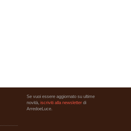
Se vuoi essere aggiornato su ultime
novità,
iscriviti alla newsletter
di
ArredoeLuce.