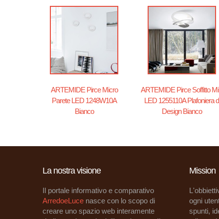
ARTEMIDE Pirce Micro
ARTEMIDE Pirce Soffitto Mi
Parete LED 1248W10A
LED 1255110A Plafoniera d
Bianco
Design Bianco
La nostra visione
Mission
Il portale informativo e comparativo
L'obbietti
ArredoeLuce
nasce con lo scopo di
ogni utent
creare uno spazio web interamente
spunti, i