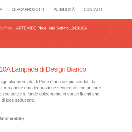
A
CERCA PRODOTTI
PUBBLICITÀ
CONTATTI
Soffitto
»
ARTEMIDE Pirce Halo Soffitto 1242010A
2010A Lampada di Design Bianco
sign pluripremiato di Pirce è uno dei piu venduti da
io, ma anche una decorazione seducente con un forte
sco sottile si fonde dolcemente in vortici fluenti che
i di luce seducenti.
Dimmerabile)