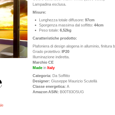
Lampadina esclusa.
Misure:
Lunghezza totale diffusore:
97cm
Sporgenza massima dal soffitto:
44cm
Peso totale:
6,52kg
Caratteristiche prodotto:
Plafoniera di design alogena in alluminio, finitura 
Grado protettivo:
IP20
Illuminazione indiretta.
Marchio CE
Made
in
Italy
Categoria:
Da Soffitto
Designer:
Giuseppe Maurizio Scutellà
Classe energetica:
A
Amazon ASIN:
B00T83O5UG
ale