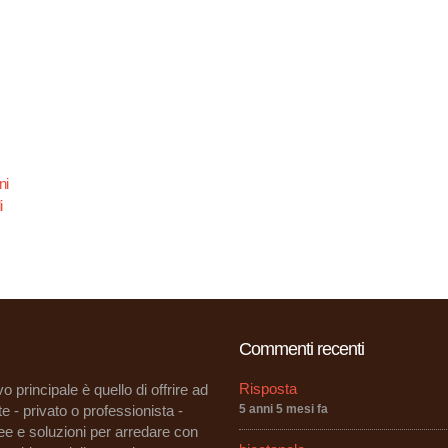
ni
i
Commenti recenti
Risposta
vo principale è quello di offrire ad
e - privato o professionista -
5 anni 5 mesi fa
dee e soluzioni per arredare con