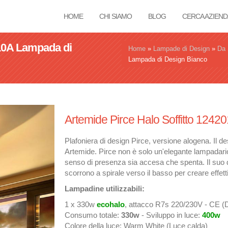
HOME
CHI SIAMO
BLOG
CERCA AZIEND
10A Lampada di
Tu sei qui
Home
»
Lampade di Design
»
Da 
Lampada di Design Bianco
Artemide Pirce Halo Soffitto 124
Plafoniera di design Pirce, versione alogena. Il de
Artemide. Pirce non è solo un'elegante lampadar
senso di presenza sia accesa che spenta. Il suo di
scorrono a spirale verso il basso per creare effett
Lampadine utilizzabili:
1 x 330w
ecohalo
, attacco R7s 220/230V - CE (
Consumo totale:
330w
- Sviluppo in luce:
400w
Colore della luce: Warm White (Luce calda)