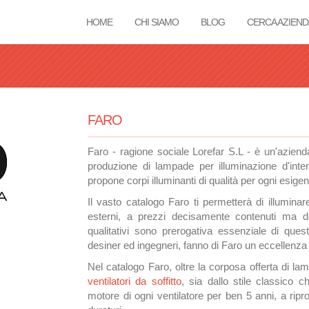
HOME
CHI SIAMO
BLOG
CERCA AZIEND
Tu sei qui
FARO
Faro - ragione sociale Lorefar S.L - è un'aziend
produzione di lampade per illuminazione d'inte
propone corpi illuminanti di qualità per ogni esig
Il vasto catalogo Faro ti permetterà di illuminare
esterni, a prezzi decisamente contenuti ma dall
qualitativi sono prerogativa essenziale di quest
desiner ed ingegneri, fanno di Faro un eccellenza 
Nel catalogo Faro, oltre la corposa offerta di la
ventilatori da soffitto
, sia dallo stile classico
motore di ogni ventilatore per ben 5 anni, a ripro