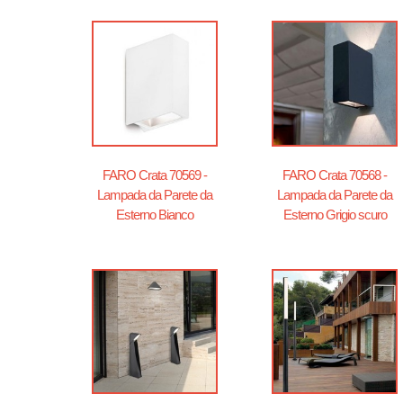
FARO Crata 70569 -
FARO Crata 70568 -
Lampada da Parete da
Lampada da Parete da
Esterno Bianco
Esterno Grigio scuro