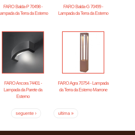
FARO Balda-P 70498 -
FARO Balda-G 70499 -
ampada da Terra da Esterno
Lampada da Terra da Esterno
FARO Ancora 74401 -
FARO Agra 70754 - Lampada
Lampada da Parete da
da Terra da Esterno Marrone
Esterno
seguente ›
ultima »