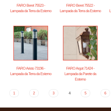
FARO Beret 75523 -
FARO Beret 75522 -
Lampada da Terra da Esterno
Lampada da Terra da Esterno
L
FARO Aristo 73196 -
FARO Argot 71424 -
Lampada da Terra da Esterno
Lampada da Parete da
Esterno
1
2
3
4
5
6