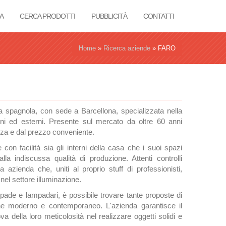
A
CERCA PRODOTTI
PUBBLICITÀ
CONTATTI
Home
»
Ricerca aziende
»
FARO
a spagnola, con sede a Barcellona, specializzata nella
rni ed esterni. Presente sul mercato da oltre 60 anni
enza e dal prezzo conveniente.
 con facilità sia gli interni della casa che i suoi spazi
a indiscussa qualità di produzione. Attenti controlli
a azienda che, uniti al proprio stuff di professionisti,
nel settore illuminazione.
mpade e lampadari, è possibile trovare tante proposte di
 che moderno e contemporaneo. L'azienda garantisce il
va della loro meticolosità nel realizzare oggetti solidi e