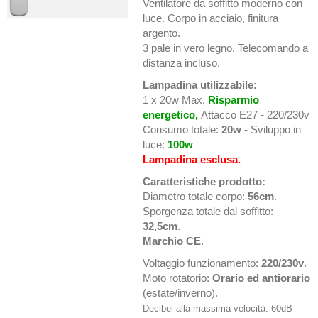
Ventilatore da soffitto moderno con
luce. Corpo in acciaio, finitura
argento.
3 pale in vero legno. Telecomando a
distanza incluso.
Lampadina utilizzabile:
1 x 20w Max.
Risparmio
energetico
,
Attacco E27 - 220/230v
Consumo totale:
20w
- Sviluppo in
luce:
100w
Lampadina esclusa.
Caratteristiche prodotto:
Diametro totale corpo:
56cm
.
Sporgenza totale dal soffitto:
32,5cm
.
Marchio CE
.
Voltaggio funzionamento:
220/230v
.
Moto rotatorio:
Orario ed antiorario
(estate/inverno).
Decibel alla massima velocità: 60dB