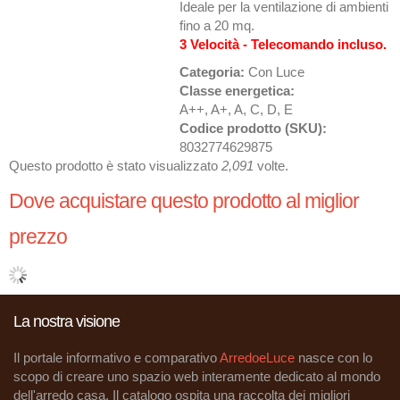
Ideale per la ventilazione di ambienti
fino a 20 mq.
3 Velocità -
Telecomando incluso.
Categoria:
Con Luce
Classe energetica:
A++, A+, A, C, D, E
Codice prodotto (SKU):
8032774629875
Questo prodotto è stato visualizzato
2,091
volte.
Dove acquistare questo prodotto al miglior
prezzo
La nostra visione
Il portale informativo e comparativo
ArredoeLuce
nasce con lo
scopo di creare uno spazio web interamente dedicato al mondo
dell'arredo casa. Il catalogo ospita una raccolta dei migliori