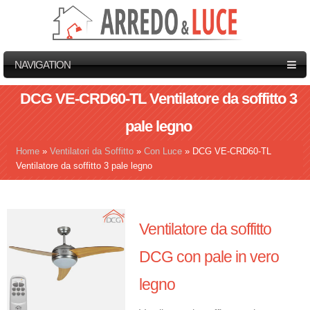
NAVIGATION
DCG VE-CRD60-TL Ventilatore da soffitto 3
pale legno
Home
»
Ventilatori da Soffitto
»
Con Luce
»
DCG VE-CRD60-TL
Tu sei qui
Ventilatore da soffitto 3 pale legno
Ventilatore da soffitto
DCG con pale in vero
legno