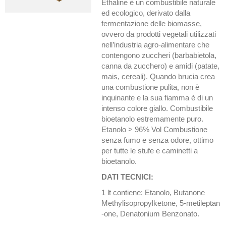
Ethaline è un combustibile naturale
ed ecologico, derivato dalla
fermentazione delle biomasse,
ovvero da prodotti vegetali utilizzati
nell’industria agro-alimentare che
contengono zuccheri (barbabietola,
canna da zucchero) e amidi (patate,
mais, cereali). Quando brucia crea
una combustione pulita, non è
inquinante e la sua fiamma è di un
intenso colore giallo. Combustibile
bioetanolo estremamente puro.
Etanolo > 96% Vol Combustione
senza fumo e senza odore, ottimo
per tutte le stufe e caminetti a
bioetanolo.
DATI TECNICI:
1 lt contiene: Etanolo, Butanone
Methylisopropylketone, 5-metileptan
-one, Denatonium Benzonato.