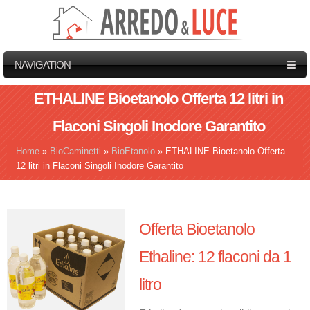
NAVIGATION
ETHALINE Bioetanolo Offerta 12 litri in
Flaconi Singoli Inodore Garantito
Home
»
BioCaminetti
»
BioEtanolo
»
ETHALINE Bioetanolo Offerta
Tu sei qui
12 litri in Flaconi Singoli Inodore Garantito
Offerta Bioetanolo
Ethaline: 12 flaconi da 1
litro