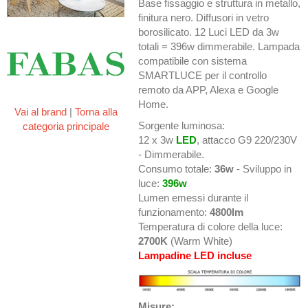
Base fissaggio e struttura in metallo,
finitura nero. Diffusori in vetro
borosilicato. 12 Luci LED da 3w
totali = 396w dimmerabile. Lampada
compatibile con sistema
SMARTLUCE per il controllo
remoto da APP, Alexa e Google
Home.
Vai al brand
|
Torna alla
Sorgente luminosa:
categoria principale
12 x 3w
LED
, attacco G9 220/230V
- Dimmerabile.
Consumo totale:
36w
- Sviluppo in
luce:
396w
Lumen emessi durante il
funzionamento:
4800lm
Temperatura di colore della luce:
2700K
(Warm White)
Lampadine LED incluse
Misure: