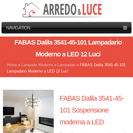
NAVIGATION
FABAS Dalila 3541-45-101 Lampadario
Moderno a LED 12 Luci
Home
»
Lampade Moderne
»
Lampadari
»
FABAS Dalila 3541-45-101
Tu sei qui
Lampadario Moderno a LED 12 Luci
FABAS Dalila 3541-45-
101 Sospensione
moderna a LED