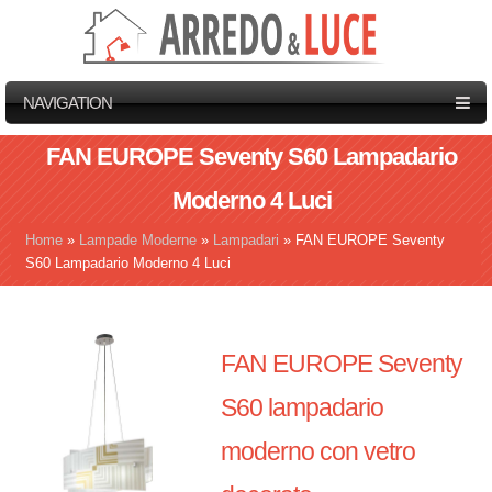
NAVIGATION
FAN EUROPE Seventy S60 Lampadario
Moderno 4 Luci
Home
»
Lampade Moderne
»
Lampadari
»
FAN EUROPE Seventy
Tu sei qui
S60 Lampadario Moderno 4 Luci
FAN EUROPE Seventy
S60 lampadario
moderno con vetro