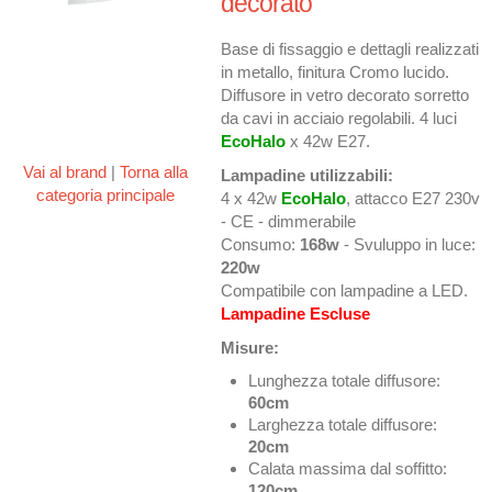
decorato
Base di fissaggio e dettagli realizzati
in metallo, finitura Cromo lucido.
Diffusore in vetro decorato sorretto
da cavi in acciaio regolabili. 4 luci
EcoHalo
x 42w E27.
Vai al brand
|
Torna alla
Lampadine utilizzabili:
categoria principale
4 x 42w
EcoHalo
, attacco E27 230v
- CE - dimmerabile
Consumo:
168w
- Svuluppo in luce:
220w
Compatibile con lampadine a LED.
Lampadine Escluse
Misure:
Lunghezza totale diffusore:
60cm
Larghezza totale diffusore:
20cm
Calata massima dal soffitto:
120cm