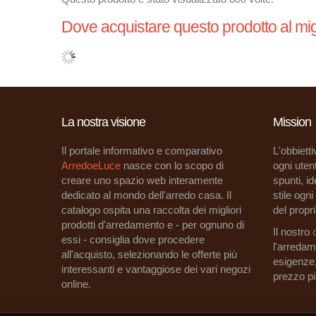
Dove acquistare questo prodotto al mig
La nostra visione
Mission
Il portale informativo e comparativo
L'obbietti
ArredoeLuce
nasce con lo scopo di
ogni utent
creare uno spazio web interamente
spunti, i
dedicato al mondo dell'arredo casa. Il
stile ogn
catalogo ospita una raccolta dei migliori
del propri
prodotti d'arredamento e - per ognuno di
Il nostro
essi - consiglia dove procedere
l'arredam
all'acquisto, selezionando le offerte più
esigenze
interessanti e vantaggiose dei vari negozi
prezzo p
online.