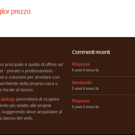
lior prezzo
Commenti recenti
Risposta
vo principale è quello di offrire ad
e - privato o professionista -
5 anni 5 mesi fa
dee e soluzioni per arredare con
bioetanolo
i ambiente della propria casa o
5 anni 6 mesi fa
o locale di lavoro.
catalogo
permetterà di scoprire
Risposta
ento più adatto alle proprie
5 anni 5 mesi fa
, suggerendo dove acquistare al
iù basso del web.