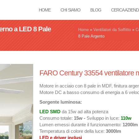
HOME
CHI SIAMO
BLOG
CERCA AZIEND
erno a LED 8 Pale
Tu sei qui
Home
»
Ventilatori da Soffitto
»
C
8 Pale Argento
FARO Century 33554 ventilatore 
Motore in acciaio con 8 pale in MDF, finitura ar
Motore DC a basso consumo di energia a 6 velocit
Sorgente luminosa:
LED SMD
da 15w ad alta potenza
Consumo totale:
15w -
Sviluppo in luce:
110w
Lumen emessi durante il funzionamento:
1200lm
Temperatura di colore della luce:
3000lm
LED e driver inclusi