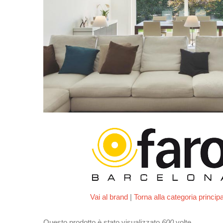
Vai al brand
|
Torna alla categoria princip
Questo prodotto è stato visualizzato
600
volte.