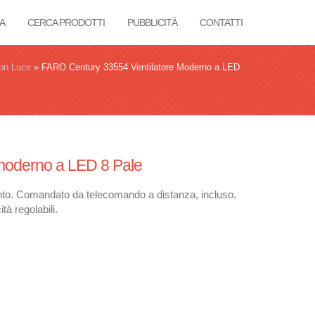
A
CERCA PRODOTTI
PUBBLICITÀ
CONTATTI
on Luce
»
FARO Century 33554 Ventilatore Moderno a LED
moderno a LED 8 Pale
gento. Comandato da telecomando a distanza, incluso.
à regolabili.