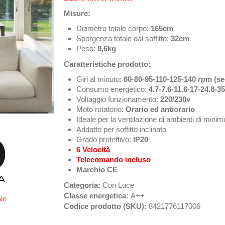
Misure:
Diametro totale corpo:
165cm
Sporgenza totale dal soffitto:
32cm
Peso:
8,6kg
Caratteristiche prodotto:
Giri al minuto:
60-80-95-110-125-140
rpm (se
Consumo energetico:
4.7-7.6-11.6-17-24.8-3
Voltaggio funzionamento:
220/230v
Moto rotatorio:
Orario
ed antiorario
Ideale per la ventilazione di ambienti di mini
Addatto per soffitto inclinato
Grado protettivo:
IP20
6 Velocità
Telecomando incluso
Marchio CE
Categoria:
Con Luce
Classe energetica:
A++
ale
Codice prodotto (SKU):
8421776117006