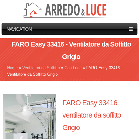
NAVIGATION
FARO Easy 33416 - Ventilatore da Soffitto
Grigio
Home
»
Ventilatori da Soffitto
»
Con Luce
»
FARO Easy 33416 -
Tu sei qui
Ventilatore da Soffitto Grigio
FARO Easy 33416
ventilatore da soffitto
Grigio