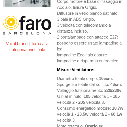
Corpo motore e base di fissaggio in
Acciaio, finiura Grigio.
Diffusore in vetro bianco satinato.
3 pale in ABS Grigio.
3 velocità con telecomando a
distanza incluso.
2 portalampade con attacco E27:
possono essere usate lampadine a
Vai al brand
|
Torna alla
led,
categoria principale
lampadine EcoHalo oppure
lampadine a risparmio energetico.
Misure Ventilatore:
Diametro totale corpo:
105cm
.
Sporgenza totale dal soffitto:
46cm
.
Voltaggio funzionamento:
220/230v
.
Giri al minuto:
105
velocità 1
- 185
velocità 2
- 285
velocità 3.
Consumo energetico motore:
10,7w
velocià 1
- 23,5w
velocità 2
- 68,1w
velocità 3.
Moto rotatorio:
Orario ed