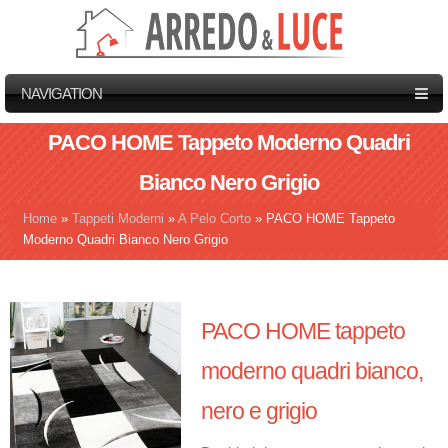
NAVIGATION
PACO HOME Tappeto Moderno Quadri
Bianco Nero Grigio
Home
»
Tappeti Moderni
»
A Pelo Corto
»
PACO HOME Tappeto
Tu sei qui
Moderno Quadri Bianco Nero Grigio
PACO HOME tappeto
moderno quadri bianco,
nero e grigio