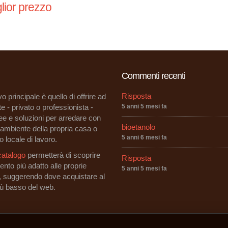
lior prezzo
Commenti recenti
Risposta
vo principale è quello di offrire ad
e - privato o professionista -
5 anni 5 mesi fa
dee e soluzioni per arredare con
bioetanolo
i ambiente della propria casa o
5 anni 6 mesi fa
o locale di lavoro.
catalogo
permetterà di scoprire
Risposta
ento più adatto alle proprie
5 anni 5 mesi fa
, suggerendo dove acquistare al
iù basso del web.