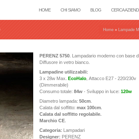
HOME
CHI SIAMO
BLOG
CERCA AZIEND
Tu sei qui
Home
»
Lampade M
PERENZ
5750
. Lampadario moderno con base di f
Diffusore in vetro bianco.
Lampadine utilizzabili:
3 x 28w Max.
EcoHalo
, Attacco E27 - 220/230v
(Dimmerabile)
Consumo totale:
84w
- Sviluppo in luce:
120w
Diametro lampada:
50cm
.
Calata dal soffitto:
max 100cm
.
Calata dal soffitto regolabile.
Marchio CE
.
Categoria:
Lampadari
Designer:
PERENZ