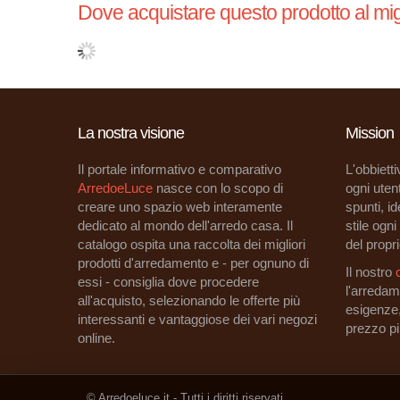
Dove acquistare questo prodotto al mig
La nostra visione
Mission
Il portale informativo e comparativo
L'obbietti
ArredoeLuce
nasce con lo scopo di
ogni utent
creare uno spazio web interamente
spunti, i
dedicato al mondo dell'arredo casa. Il
stile ogn
catalogo ospita una raccolta dei migliori
del propri
prodotti d'arredamento e - per ognuno di
Il nostro
essi - consiglia dove procedere
l'arredam
all'acquisto, selezionando le offerte più
esigenze
interessanti e vantaggiose dei vari negozi
prezzo p
online.
© Arredoeluce.it - Tutti i diritti riservati.