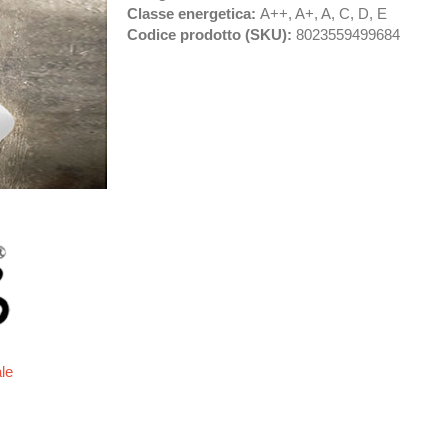
Classe energetica:
A++, A+, A, C, D, E
Codice prodotto (SKU):
8023559499684
ale