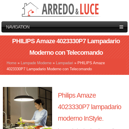
NAVIGATION
PHILIPS Amaze 4023330P7 Lampadario
Moderno con Telecomando
Home
»
Lampade Moderne
»
Lampadari
»
PHILIPS Amaze
Tu sei qui
4023330P7 Lampadario Moderno con Telecomando
Philips Amaze
4023330P7 lampadario
moderno InStyle.