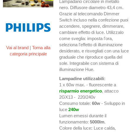
Lampadario circolare in metallo
nero. Diffusore diametro 43,4 cm.
Grazie al telecomando Dimmer
Switch incluso nella confezione puoi
accendere, spegnere, dimmerare,
cambiare effetto di luce. Utilizzalo
come sveglia: imposta l'ora,
seleziona l'effetto di illuminazione
Vai al brand
|
Torna alla
desiderato, e risvegliati con una luce
categoria principale
graduale che riproduce quella del
sole. Integrabile con sistema di
illuminazione Hue.
Lampadine utilizzabili:
1 x 60w max. - fluorescente a
risparmio energetico
, attacco
2GX13 - 220/240v
Consumo totale:
60w
- Sviluppo in
luce
240w
Lumen emessi durante il
funzionamento:
5000lm
.
Colore della luce
:
Luce calda,