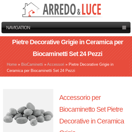
NAVIGATION
Pietre Decorative Grigie in Ceramica per
Biocaminetti Set 24 Pezzi
Home
»
BioCaminetti
»
Accessori
»
Pietre Decorative Grigie in
Tu sei qui
Ceramica per Biocaminetti Set 24 Pezzi
Accessorio per
Biocaminetto Set Pietre
Decorative in Ceramica