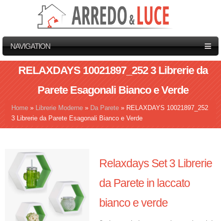
NAVIGATION
RELAXDAYS 10021897_252 3 Librerie da
Parete Esagonali Bianco e Verde
Home
»
Librerie Moderne
»
Da Parete
»
RELAXDAYS 10021897_252
Tu sei qui
3 Librerie da Parete Esagonali Bianco e Verde
Relaxdays Set 3 Librerie
da Parete in laccato
bianco e verde