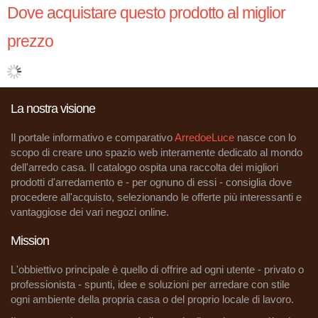
Dove acquistare questo prodotto al miglior
prezzo
La nostra visione
Il portale informativo e comparativo
ArredoeLuce
nasce con lo
scopo di creare uno spazio web interamente dedicato al mondo
dell'arredo casa. Il catalogo ospita una raccolta dei migliori
prodotti d'arredamento e - per ognuno di essi - consiglia dove
procedere all'acquisto, selezionando le offerte più interessanti e
vantaggiose dei vari negozi online.
Mission
L'obbiettivo principale è quello di offrire ad ogni utente - privato o
professionista - spunti, idee e soluzioni per arredare con stile
ogni ambiente della propria casa o del proprio locale di lavoro.