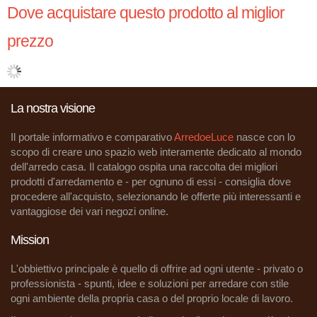
Dove acquistare questo prodotto al miglior
prezzo
La nostra visione
Il portale informativo e comparativo
ArredoeLuce
nasce con lo
scopo di creare uno spazio web interamente dedicato al mondo
dell'arredo casa. Il catalogo ospita una raccolta dei migliori
prodotti d'arredamento e - per ognuno di essi - consiglia dove
procedere all'acquisto, selezionando le offerte più interessanti e
vantaggiose dei vari negozi online.
Mission
L'obbiettivo principale è quello di offrire ad ogni utente - privato o
professionista - spunti, idee e soluzioni per arredare con stile
ogni ambiente della propria casa o del proprio locale di lavoro.