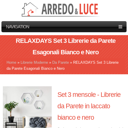
NAVIGATION
RELAXDAYS Set 3 Librerie da Parete
Esagonali Bianco e Nero
Home
»
Librerie Moderne
»
Da Parete
»
RELAXDAYS Set 3 Librerie
Tu sei qui
da Parete Esagonali Bianco e Nero
Set 3 mensole - Librerie
da Parete in laccato
bianco e nero