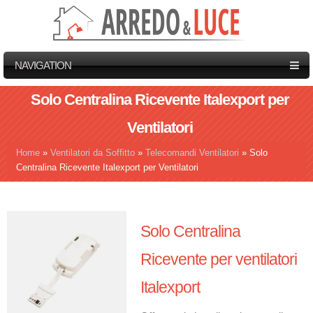
NAVIGATION
Solo Centralina Ricevente Italexport per
Ventilatori
Home
»
Ventilatori da Soffitto
»
Telecomandi Ventilatori
»
Solo
Tu sei qui
Centralina Ricevente Italexport per Ventilatori
Solo Centralina
Ricevente per ventilatori
Italexport