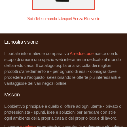
Solo Telecomando Italexport Senza Ricevente
La nostra visione
Il portale informativo e comparativo
ArredoeLuce
nasce con lo
scopo di creare uno spazio web interamente dedicato al mondo
dell'arredo casa. Il catalogo ospita una raccolta dei migliori
prodotti d'arredamento e - per ognuno di essi - consiglia dove
procedere all'acquisto, selezionando le offerte più interessanti e
vantaggiose dei vari negozi online.
Mission
L'obbiettivo principale è quello di offrire ad ogni utente - privato o
professionista - spunti, idee e soluzioni per arredare con stile
ogni ambiente della propria casa o del proprio locale di lavoro.
Il nostro
catalogo
permetterà di scoprire l'arredamento più adatto