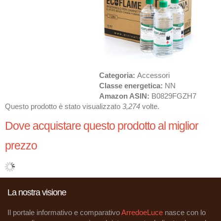
Categoria:
Accessori
Classe energetica:
NN
Amazon ASIN:
B0829FGZH7
Questo prodotto è stato visualizzato
3,274
volte.
Dove acquistare questo prodotto al miglior
prezzo
La nostra visione
Il portale informativo e comparativo
ArredoeLuce
nasce con lo