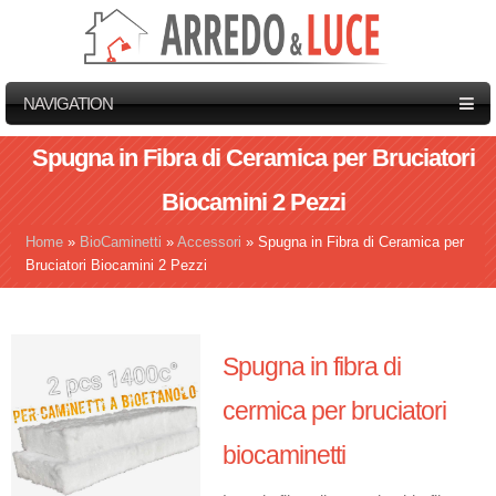
NAVIGATION
Spugna in Fibra di Ceramica per Bruciatori
Biocamini 2 Pezzi
Home
»
BioCaminetti
»
Accessori
»
Spugna in Fibra di Ceramica per
Tu sei qui
Bruciatori Biocamini 2 Pezzi
Spugna in fibra di
cermica per bruciatori
biocaminetti