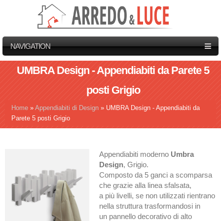
NAVIGATION
UMBRA Design - Appendiabiti da Parete 5
posti Grigio
Home
»
Appendiabiti di Design
»
UMBRA Design - Appendiabiti da
Tu sei qui
Parete 5 posti Grigio
Appendiabiti moderno
Umbra
Design
, Grigio.
Composto da 5 ganci a scomparsa
che grazie alla linea sfalsata,
a più livelli, se non utilizzati rientrano
nella struttura trasformandosi in
un pannello decorativo di alto