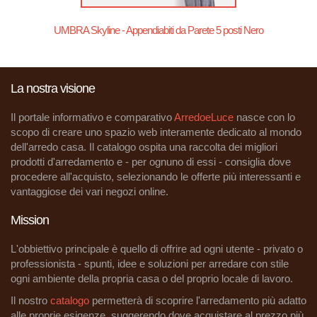
UMBRA Skyline - Appendiabiti da Parete 5 posti Nero
La nostra visione
Il portale informativo e comparativo
ArredoeLuce
nasce con lo
scopo di creare uno spazio web interamente dedicato al mondo
dell'arredo casa. Il catalogo ospita una raccolta dei migliori
prodotti d'arredamento e - per ognuno di essi - consiglia dove
procedere all'acquisto, selezionando le offerte più interessanti e
vantaggiose dei vari negozi online.
Mission
L'obbiettivo principale è quello di offrire ad ogni utente - privato o
professionista - spunti, idee e soluzioni per arredare con stile
ogni ambiente della propria casa o del proprio locale di lavoro.
Il nostro
catalogo
permetterà di scoprire l'arredamento più adatto
alle proprie esigenze, suggerendo dove acquistare al prezzo più