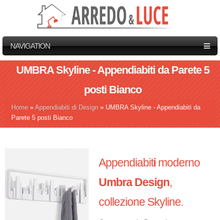
NAVIGATION
UMBRA Skyline - Appendiabiti da Parete 5
posti Bianco
Home
»
Appendiabiti di Design
»
UMBRA Skyline - Appendiabiti da
Tu sei qui
Parete 5 posti Bianco
Appendiabit
i
moderno
Umbra Design
,
collezione Skyline.