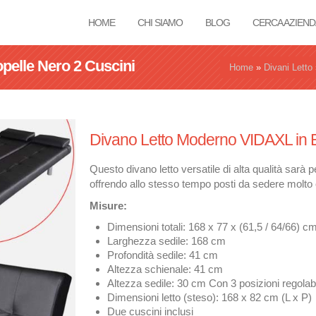
HOME
CHI SIAMO
BLOG
CERCA AZIEND
pelle Nero 2 Cuscini
Tu sei qui
Home
»
Divani Letto
Divano Letto Moderno VIDAXL in 
Questo divano letto versatile di alta qualità sarà p
offrendo allo stesso tempo posti da sedere molto 
Misure:
Dimensioni totali: 168 x 77 x (61,5 / 64/66) cm
Larghezza sedile: 168 cm
Profondità sedile: 41 cm
Altezza schienale: 41 cm
Altezza sedile: 30 cm Con 3 posizioni regolabi
Dimensioni letto (steso): 168 x 82 cm (L x P)
Due cuscini inclusi