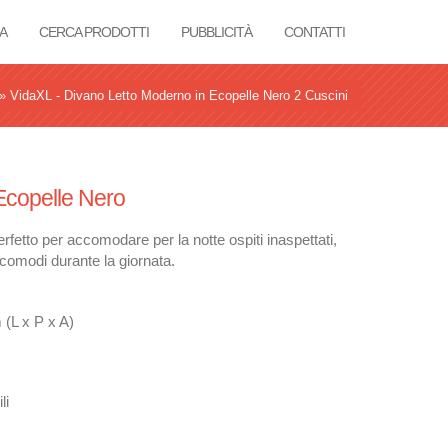
A
CERCA PRODOTTI
PUBBLICITÀ
CONTATTI
»
VidaXL - Divano Letto Moderno in Ecopelle Nero 2 Cuscini
Ecopelle Nero
erfetto per accomodare per la notte ospiti inaspettati,
comodi durante la giornata.
 (L x P x A)
li