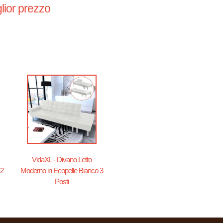
lior prezzo
VidaXL - Divano Letto
 2
Moderno in Ecopelle Bianco 3
Posti