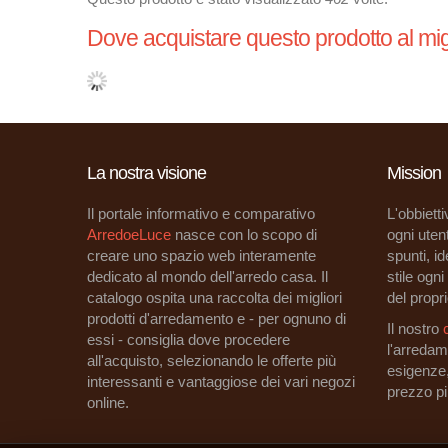
Dove acquistare questo prodotto al mig
La nostra visione
Mission
Il portale informativo e comparativo
L'obbietti
ArredoeLuce
nasce con lo scopo di
ogni utent
creare uno spazio web interamente
spunti, i
dedicato al mondo dell'arredo casa. Il
stile ogn
catalogo ospita una raccolta dei migliori
del propri
prodotti d'arredamento e - per ognuno di
Il nostro
essi - consiglia dove procedere
l'arredam
all'acquisto, selezionando le offerte più
esigenze
interessanti e vantaggiose dei vari negozi
prezzo p
online.