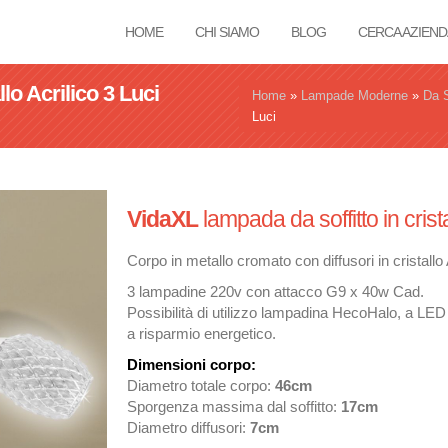
HOME
CHI SIAMO
BLOG
CERCA AZIEND
lo Acrilico 3 Luci
Tu sei qui
Home
»
Lampade Moderne
»
Da S
Luci
VidaXL
lampada da soffitto in crista
Corpo in metallo cromato con diffusori in cristallo 
3 lampadine 220v con attacco G9 x 40w Cad.
Possibilità di utilizzo lampadina HecoHalo, a LE
a risparmio energetico.
Dimensioni corpo:
Diametro totale corpo:
46cm
Sporgenza massima dal soffitto:
17
cm
Diametro diffusori:
7cm