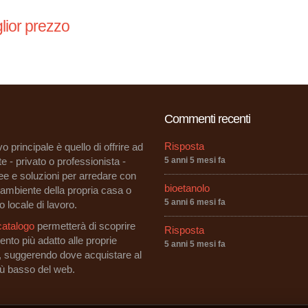
lior prezzo
Commenti recenti
Risposta
vo principale è quello di offrire ad
e - privato o professionista -
5 anni 5 mesi fa
dee e soluzioni per arredare con
bioetanolo
i ambiente della propria casa o
5 anni 6 mesi fa
o locale di lavoro.
catalogo
permetterà di scoprire
Risposta
ento più adatto alle proprie
5 anni 5 mesi fa
, suggerendo dove acquistare al
iù basso del web.