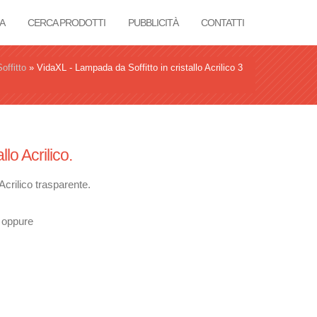
A
CERCA PRODOTTI
PUBBLICITÀ
CONTATTI
offitto
»
VidaXL - Lampada da Soffitto in cristallo Acrilico 3
llo Acrilico.
Acrilico trasparente.
D oppure