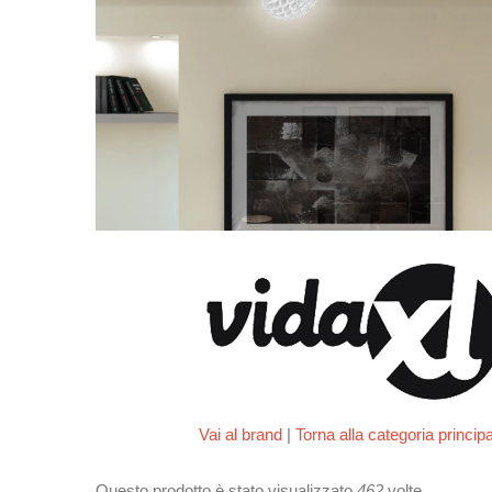
Vai al brand
|
Torna alla categoria princip
Questo prodotto è stato visualizzato
462
volte.