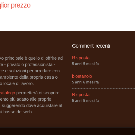
lior prezzo
Commenti recenti
Risposta
vo principale è quello di offrire ad
e - privato o professionista -
5 anni 5 mesi fa
dee e soluzioni per arredare con
bioetanolo
i ambiente della propria casa o
5 anni 6 mesi fa
o locale di lavoro.
catalogo
permetterà di scoprire
Risposta
ento più adatto alle proprie
5 anni 5 mesi fa
, suggerendo dove acquistare al
iù basso del web.