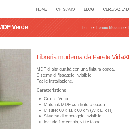
HOME
CHI SIAMO
BLOG
CERCA AZIEND
 MDF Verde
Tu sei qui
Home
»
Librerie Moderne
»
Libreria moderna da Parete VidaX
MDF di alta qualità con una finitura opaca.
Sistema di fissaggio invisibile.
Facile installazione.
Caratteristiche:
Colore: Verde
Material: MDF con finitura opaca
Misure: 60 x 11 x 60 cm (W x D x H)
Sistema di montaggio invisibile
Include 1 mensola, viti e tasselli.