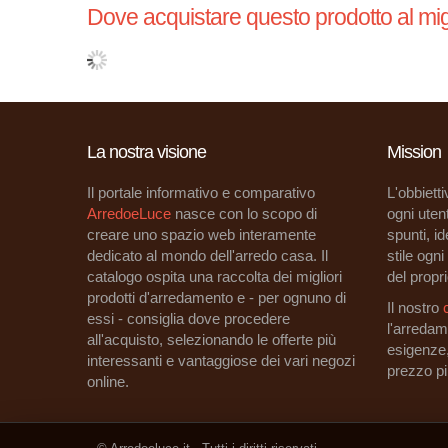
Dove acquistare questo prodotto al mig
La nostra visione
Mission
Il portale informativo e comparativo
L'obbietti
ArredoeLuce
nasce con lo scopo di
ogni utent
creare uno spazio web interamente
spunti, i
dedicato al mondo dell'arredo casa. Il
stile ogn
catalogo ospita una raccolta dei migliori
del propri
prodotti d'arredamento e - per ognuno di
Il nostro
essi - consiglia dove procedere
l'arredam
all'acquisto, selezionando le offerte più
esigenze
interessanti e vantaggiose dei vari negozi
prezzo p
online.