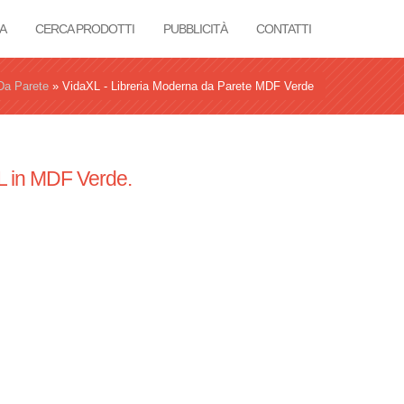
A
CERCA PRODOTTI
PUBBLICITÀ
CONTATTI
Da Parete
»
VidaXL - Libreria Moderna da Parete MDF Verde
L in MDF Verde.