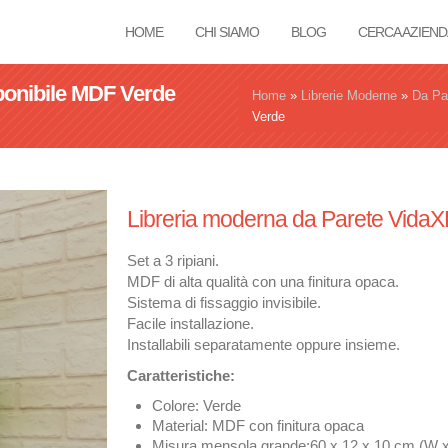
HOME
CHI SIAMO
BLOG
CERCA AZIEND
ponibile MDF Verde
Tu sei qui
Home
»
Librerie Moderne
»
Da Pa
Verde
Libreria moderna da Parete VidaX
Set a 3 ripiani.
MDF di alta qualità con una finitura opaca.
Sistema di fissaggio invisibile.
Facile installazione.
Installabili separatamente oppure insieme.
Caratteristiche:
Colore: Verde
Material: MDF con finitura opaca
Misura mensola grande:60 x 12 x 10 cm (W x