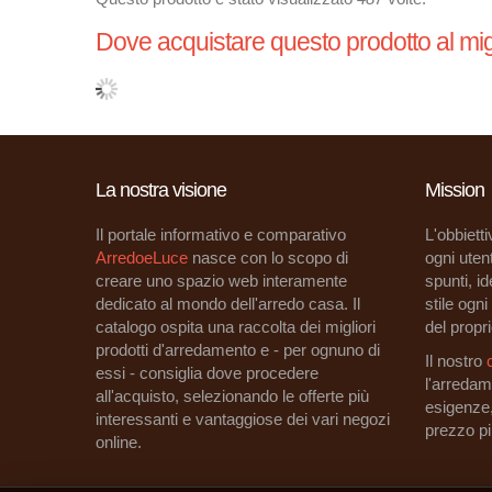
Dove acquistare questo prodotto al mig
La nostra visione
Mission
Il portale informativo e comparativo
L'obbietti
ArredoeLuce
nasce con lo scopo di
ogni utent
creare uno spazio web interamente
spunti, i
dedicato al mondo dell'arredo casa. Il
stile ogn
catalogo ospita una raccolta dei migliori
del propri
prodotti d'arredamento e - per ognuno di
Il nostro
essi - consiglia dove procedere
l'arredam
all'acquisto, selezionando le offerte più
esigenze
interessanti e vantaggiose dei vari negozi
prezzo p
online.