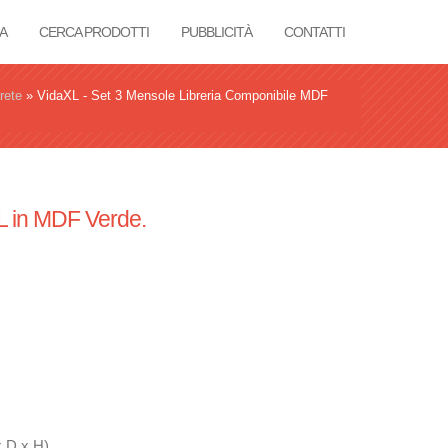
A
CERCA PRODOTTI
PUBBLICITÀ
CONTATTI
rete
»
VidaXL - Set 3 Mensole Libreria Componibile MDF
L in MDF Verde.
 D x H)