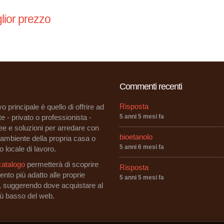
lior prezzo
Commenti recenti
Risposta
vo principale è quello di offrire ad
e - privato o professionista -
5 anni 5 mesi fa
dee e soluzioni per arredare con
bioetanolo
i ambiente della propria casa o
5 anni 6 mesi fa
o locale di lavoro.
catalogo
permetterà di scoprire
Risposta
ento più adatto alle proprie
5 anni 5 mesi fa
, suggerendo dove acquistare al
iù basso del web.