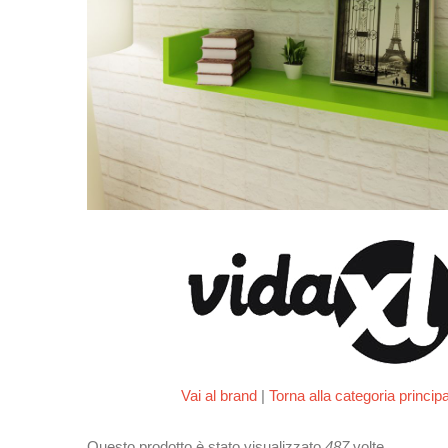
Vai al brand
|
Torna alla categoria princip
Questo prodotto è stato visualizzato
487
volte.