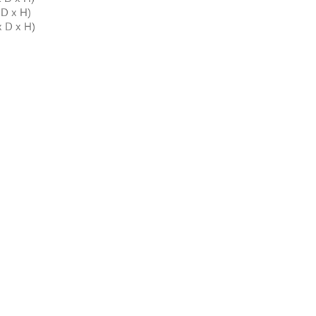
 D x H)
x D x H)