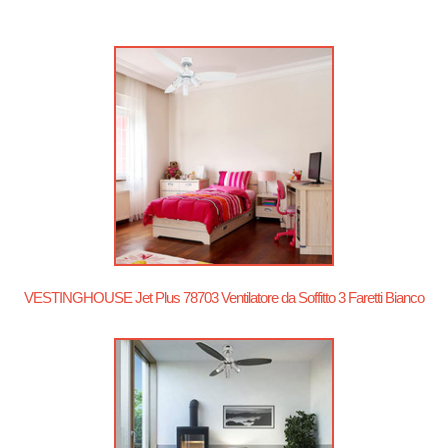
VESTINGHOUSE Jet Plus 78703 Ventilatore da Soffitto 3 Faretti Bianco