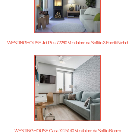
WESTINGHOUSE Jet Plus 72290 Ventilatore da Soffitto 3 Faretti Nichel
WESTINGHOUSE Carla 7225140 Ventilatore da Soffito Bianco