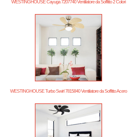
WESTINGHOUSE Cayuga 7207740 Ventilatore da Soffitto 2 Colori
WESTINGHOUSE Turbo Swirl 7815840 Ventilatore da Soffitto Acero