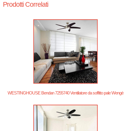
Prodotti Correlati
WESTINGHOUSE Bendan 7255740 Ventilatore da soffitto pale Wengè