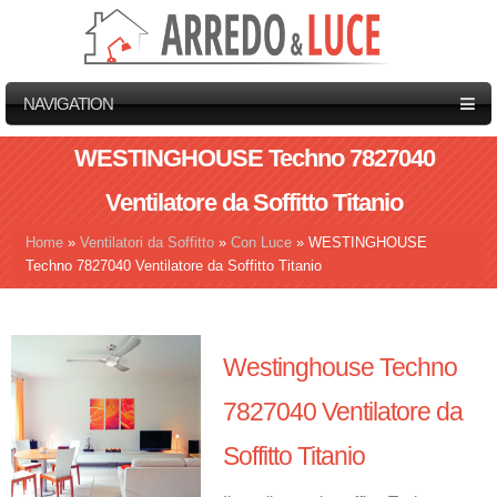
NAVIGATION
WESTINGHOUSE Techno 7827040
Ventilatore da Soffitto Titanio
Home
»
Ventilatori da Soffitto
»
Con Luce
»
WESTINGHOUSE
Tu sei qui
Techno 7827040 Ventilatore da Soffitto Titanio
Westinghouse Techno
7827040 Ventilatore da
Soffitto Titanio