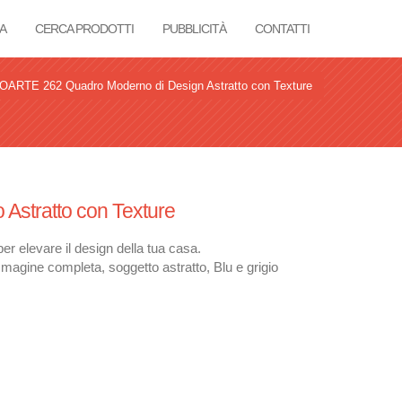
A
CERCA PRODOTTI
PUBBLICITÀ
CONTATTI
ARTE 262 Quadro Moderno di Design Astratto con Texture
stratto con Texture
r elevare il design della tua casa.
magine completa, soggetto astratto, Blu e grigio