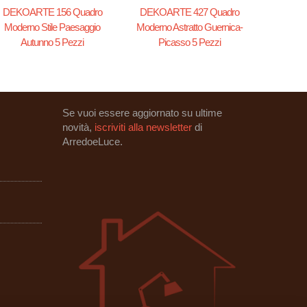
DEKOARTE 156 Quadro
DEKOARTE 427 Quadro
Moderno Stile Paesaggio
Moderno Astratto Guernica-
Autunno 5 Pezzi
Picasso 5 Pezzi
Se vuoi essere aggiornato su ultime
novità,
iscriviti alla newsletter
di
ArredoeLuce.