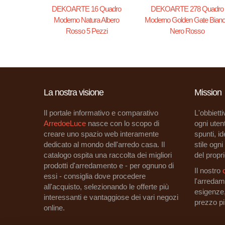
DEKOARTE 16 Quadro
DEKOARTE 278 Quadro
Moderno Natura Albero
Moderno Golden Gate Bian
Rosso 5 Pezzi
Nero Rosso
La nostra visione
Mission
Il portale informativo e comparativo
L'obbietti
ArredoeLuce
nasce con lo scopo di
ogni utent
creare uno spazio web interamente
spunti, i
dedicato al mondo dell'arredo casa. Il
stile ogn
catalogo ospita una raccolta dei migliori
del propri
prodotti d'arredamento e - per ognuno di
Il nostro
essi - consiglia dove procedere
l'arredam
all'acquisto, selezionando le offerte più
esigenze
interessanti e vantaggiose dei vari negozi
prezzo p
online.