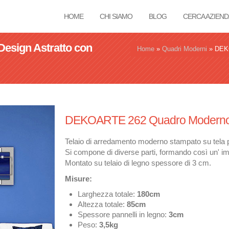
HOME
CHI SIAMO
BLOG
CERCA AZIEND
sign Astratto con
Tu sei qui
Home
»
Quadri Moderni
»
DEKO
DEKOARTE 262 Quadro Moderno A
Telaio di arredamento moderno stampato su tela pe
Si compone di diverse parti, formando così un' im
Montato su telaio di legno spessore di 3 cm.
Misure:
Larghezza totale:
180cm
Altezza totale:
85cm
Spessore pannelli in legno:
3cm
Peso:
3,5kg