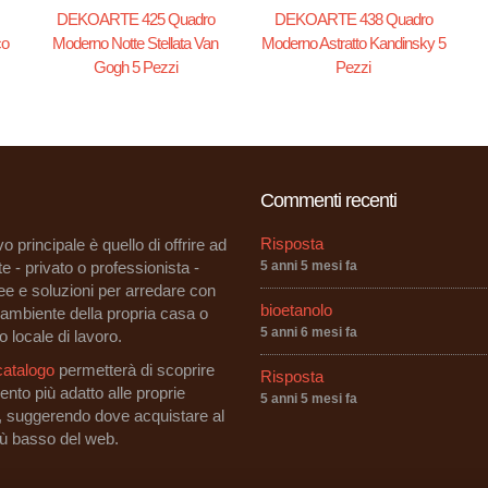
DEKOARTE 425 Quadro
DEKOARTE 438 Quadro
co
Moderno Notte Stellata Van
Moderno Astratto Kandinsky 5
Gogh 5 Pezzi
Pezzi
Commenti recenti
Risposta
vo principale è quello di offrire ad
e - privato o professionista -
5 anni 5 mesi fa
dee e soluzioni per arredare con
bioetanolo
i ambiente della propria casa o
5 anni 6 mesi fa
o locale di lavoro.
catalogo
permetterà di scoprire
Risposta
ento più adatto alle proprie
5 anni 5 mesi fa
, suggerendo dove acquistare al
iù basso del web.