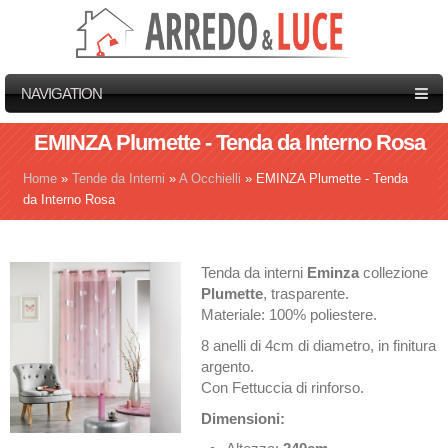
NAVIGATION
EMINZA Plumette - Tenda da Interno Rosa
Home
»
Tende da Interni
»
A Occhielli
»
EMINZA Plumette - Tenda
Tu sei qui
da Interno Rosa
Tenda da interni
Eminza
collezione
Plumette
, trasparente.
Materiale: 100% poliestere.
8 anelli di 4cm di diametro, in finitura
argento.
Con Fettuccia di rinforso.
Dimensioni: