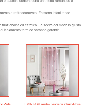
ari e pastello conferiscono un effetto romantico e
amento e raffreddamento. Esistono infatti tende
funzionalità ed estetica. La scelta del modello giusto
à di isolamento termico saranno garantiti.
no Perla
EMINZA Plumette - Tenda da Interno Rosa