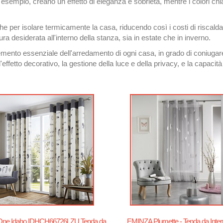
esempio, creano un effetto di eleganza e sobrietà, mentre i colori chi
che per isolare termicamente la casa, riducendo così i costi di riscald
 desiderata all'interno della stanza, sia in estate che in inverno.
mento essenziale dell'arredamento di ogni casa, in grado di coniugare 
effetto decorativo, la gestione della luce e della privacy, e la capacit
ne Idaho IDHCH66726LZU Tenda da
EMINZA Plumette - Tenda da Inter