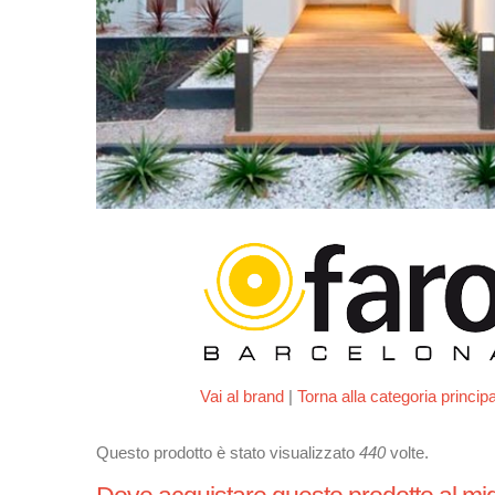
Vai al brand
|
Torna alla categoria princip
Questo prodotto è stato visualizzato
440
volte.