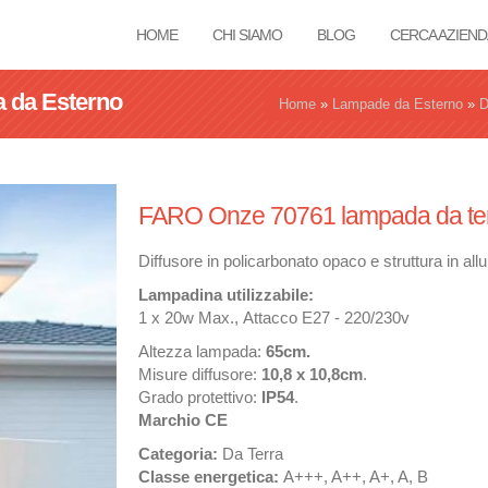
HOME
CHI SIAMO
BLOG
CERCA AZIEND
 da Esterno
Tu sei qui
Home
»
Lampade da Esterno
»
D
FARO Onze 70761 lampada da ter
Diffusore in policarbonato opaco e struttura in al
Lampadina utilizzabile:
1 x 20w Max., Attacco E27 - 220/230v
Altezza lampada:
65cm.
Misure diffusore:
10,8 x 10,8
cm
.
Grado protettivo:
IP54
.
Marchio CE
Categoria:
Da Terra
Classe energetica:
A+++, A++, A+, A, B