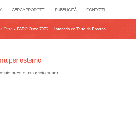
A
CERCA PRODOTTI
PUBBLICITÀ
CONTATTI
a Terra
»
FARO Onze 70761 - Lampada da Terra da Esterno
ra per esterno
luminio pressofuso grigio scuro.