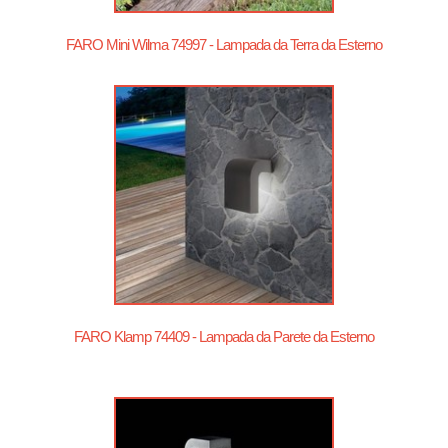
FARO Mini Wilma 74997 - Lampada da Terra da Esterno
FARO Klamp 74409 - Lampada da Parete da Esterno