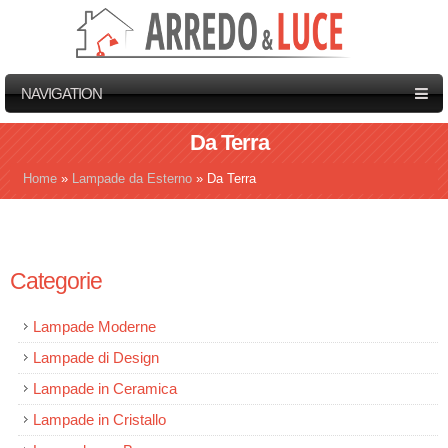
NAVIGATION
Da Terra
Home
»
Lampade da Esterno
»
Da Terra
Tu sei qui
Categorie
Lampade Moderne
Lampade di Design
Lampade in Ceramica
Lampade in Cristallo