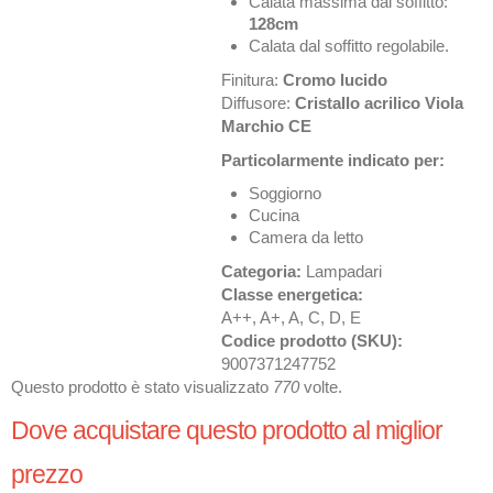
Calata massima dal soffitto:
128cm
Calata dal soffitto regolabile.
Finitura:
Cromo lucido
Diffusore:
Cristallo acrilico Viola
Marchio CE
Particolarmente indicato per:
Soggiorno
Cucina
Camera da letto
Categoria:
Lampadari
Classe energetica:
A++, A+, A, C, D, E
Codice prodotto (SKU):
9007371247752
Questo prodotto è stato visualizzato
770
volte.
Dove acquistare questo prodotto al miglior
prezzo