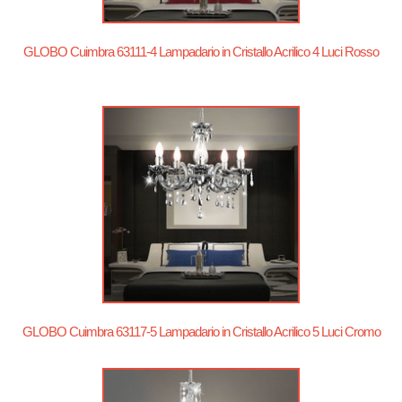
GLOBO Cuimbra 63111-4 Lampadario in Cristallo Acrilico 4 Luci Rosso
GLOBO Cuimbra 63117-5 Lampadario in Cristallo Acrilico 5 Luci Cromo