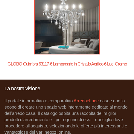
GLOBO Cuimbra 63117-6 Lampadario in Cristallo Acrilico 6 Luci Cromo
La nostra visione
Il portale informativo e comparativo
ArredoeLuce
nasce con lo
scopo di creare uno spazio web interamente dedicato al mondo
dell'arredo casa. Il catalogo ospita una raccolta dei migliori
prodotti d'arredamento e - per ognuno di essi - consiglia dove
procedere all'acquisto, selezionando le offerte più interessanti e
vantaggiose dei vari negozi online.