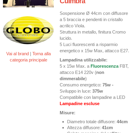
Cuimbra
Sospensione Ø 44cm con diffusore
a 5 braccia e pendenti in cristallo
acrilico Viola.
Struttura in metallo, finitura Cromo
lucido.
5 Luci fluorescenti a risparmio
energetico x 15w Max, attacco E27.
Vai al brand
|
Torna alla
categoria principale
Lampadina utilizzabile:
5 x 15w Max. a
Fluorescenza
FBT,
attacco E14 220v (
non
dimmerabile
)
Consumo energetico:
75w -
Sviluppo in luce:
375w
Compatibile con lampadine a LED
Lampadine escluse
Misure:
Diametro totale diffusore:
44cm
Altezza diffusore:
41cm