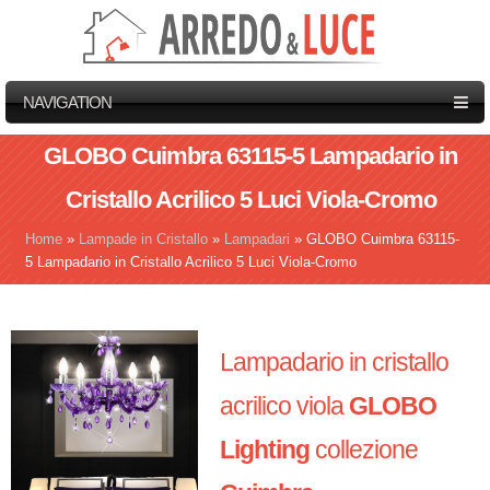
NAVIGATION
GLOBO Cuimbra 63115-5 Lampadario in
Cristallo Acrilico 5 Luci Viola-Cromo
Home
»
Lampade in Cristallo
»
Lampadari
»
GLOBO Cuimbra 63115-
Tu sei qui
5 Lampadario in Cristallo Acrilico 5 Luci Viola-Cromo
Lampadario in cristallo
acrilico viola
GLOBO
Lighting
collezione