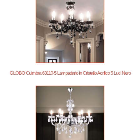
GLOBO Cuimbra 63110-5 Lampadario in Cristallo Acrilico 5 Luci Nero