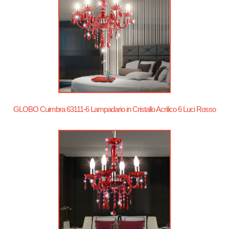
GLOBO Cuimbra 63111-6 Lampadario in Cristallo Acrilico 6 Luci Rosso