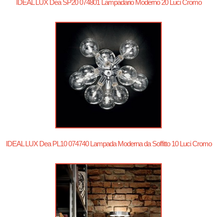
IDEAL LUX Dea SP20 074801 Lampadario Moderno 20 Luci Cromo
IDEAL LUX Dea PL10 074740 Lampada Moderna da Soffitto 10 Luci Cromo