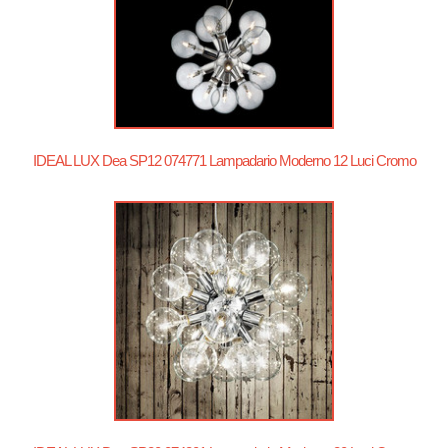
IDEAL LUX Dea SP12 074771 Lampadario Moderno 12 Luci Cromo