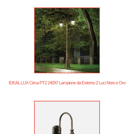
IDEAL LUX Cima PT2 24097 Lampione da Esterno 2 Luci Nero e Oro