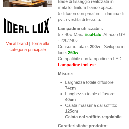
Base di fissaggio realizzata in
metallo, finitura bianco opaco.
5 diffusori con paralumi in lamina di
pvc rivestita di tessuto.
Lampadine utilizzabili:
5 x 40w Max.
EcoHalo,
Attacco G9
- 220/240v
Vai al brand
|
Torna alla
Consumo totale:
200w
- Sviluppo in
categoria principale
luce:
260w
Compatibile con lampadine a LED
Lampadine incluse
Misure:
Larghezza totale diffusore:
74
cm
Lunghezza totale diffusore:
40cm
Calata massima dal soffitto:
125cm
Calata dal soffitto regolabile
Caratteristiche prodotto: