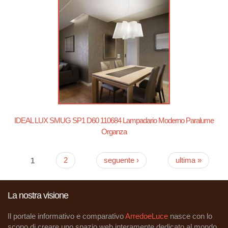
IDEAL LUX SMUG SP1 D60 110684 Lampadario Moderno Paralume
Organza
1
2
seguente ›
ultima »
Pagine
La nostra visione
Il portale informativo e comparativo
ArredoeLuce
nasce con lo
scopo di creare uno spazio web interamente dedicato al mondo