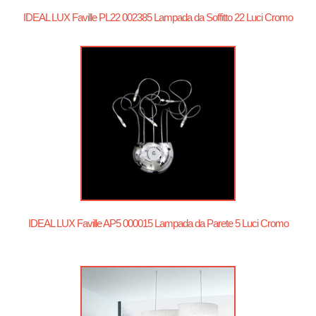
IDEAL LUX Faville PL22 002385 Lampada da Soffitto 22 Luci Cromo
IDEAL LUX Faville AP5 000015 Lampada da Parete 5 Luci Cromo