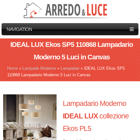
NAVIGATION
IDEAL LUX Ekos SP5 110868 Lampadario
Moderno 5 Luci in Canvas
Home
»
Lampade Moderne
»
Lampadari
»
IDEAL LUX Ekos SP5
Tu sei qui
110868 Lampadario Moderno 5 Luci in Canvas
Lampadario Moderno
IDEAL LUX
collezione
Ekos PL5