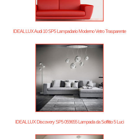
IDEAL LUX Audi 10 SP5 Lampadario Moderno Vetro Trasparente
IDEAL LUX Discovery SP5 059655 Lampada da Soffitto 5 Luci