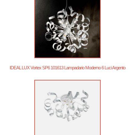
IDEAL LUX Vortex SP6 101613 Lampadario Moderno 6 Luci Argento