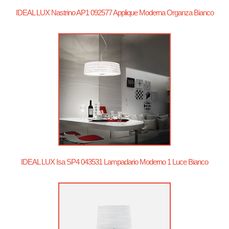
IDEAL LUX Nastrino AP1 092577 Applique Moderna Organza Bianco
IDEAL LUX Isa SP4 043531 Lampadario Moderno 1 Luce Bianco