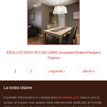
IDEAL LUX SMUG SP1 D60 110684 Lampadario Moderno Paralume
Organza
1
2
seguente ›
ultima »
Pagine
La nostra visione
Il portale informativo e comparativo
ArredoeLuce
nasce con lo
scopo di creare uno spazio web interamente dedicato al mondo