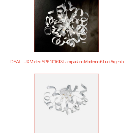
IDEAL LUX Vortex SP6 101613 Lampadario Moderno 6 Luci Argento