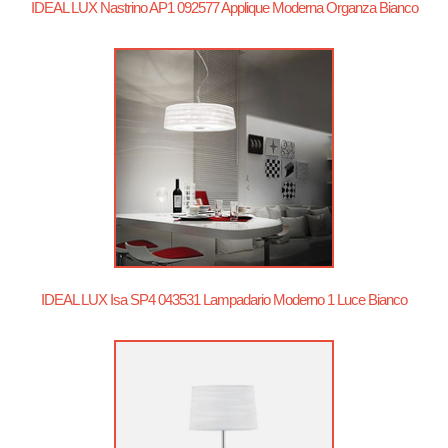
IDEAL LUX Nastrino AP1 092577 Applique Moderna Organza Bianco
IDEAL LUX Isa SP4 043531 Lampadario Moderno 1 Luce Bianco