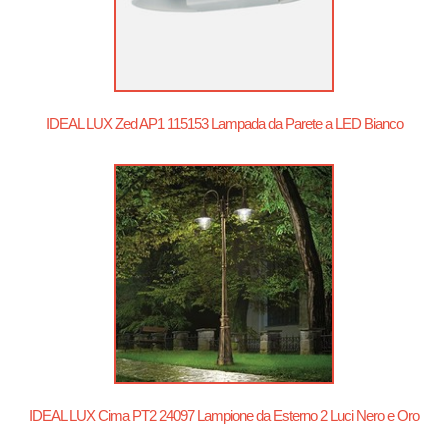
IDEAL LUX Zed AP1 115153 Lampada da Parete a LED Bianco
IDEAL LUX Cima PT2 24097 Lampione da Esterno 2 Luci Nero e Oro