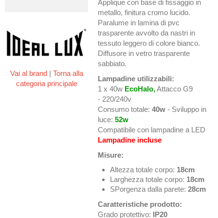
Applique con base di fissaggio in
metallo, finitura cromo lucido.
Paralume in lamina di pvc
trasparente avvolto da nastri in
tessuto leggero di colore bianco.
Diffusore in vetro trasparente
sabbiato.
Vai al brand
|
Torna alla
Lampadine utilizzabili:
categoria principale
1 x 40w
EcoHalo,
Attacco G9
- 220/240v
Consumo totale:
40w
- Sviluppo in
luce:
52w
Compatibile con lampadine a LED
Lampadine incluse
Misure:
Altezza totale corpo:
18cm
Larghezza totale corpo:
18cm
SPorgenza dalla parete:
28cm
Caratteristiche prodotto:
Grado protettivo:
IP20