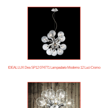
IDEAL LUX Dea SP12 074771 Lampadario Moderno 12 Luci Cromo