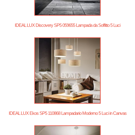
IDEAL LUX Discovery SP5 059655 Lampada da Soffitto 5 Luci
IDEAL LUX Ekos SP5 110868 Lampadario Moderno 5 Luci in Canvas