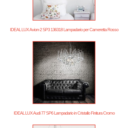
IDEAL LUX Avion-2 SP3 136318 Lampadario per Cameretta Rosso
IDEAL LUX Audi 77 SP6 Lampadario in Cristallo Finitura Cromo