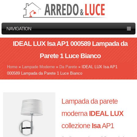
NAVIGATION
IDEAL LUX Isa AP1 000589 Lampada da
Parete 1 Luce Bianco
Home
»
Lampade Moderne
»
Da Parete
»
IDEAL LUX Isa AP1
Tu sei qui
000589 Lampada da Parete 1 Luce Bianco
Lampada da parete
moderna
IDEAL LUX
collezione
Isa
AP1