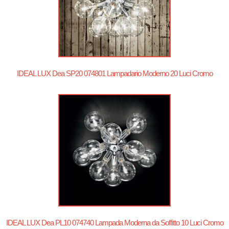
IDEAL LUX Dea SP20 074801 Lampadario Moderno 20 Luci Cromo
IDEAL LUX Dea PL10 074740 Lampada Moderna da Soffitto 10 Luci Cromo