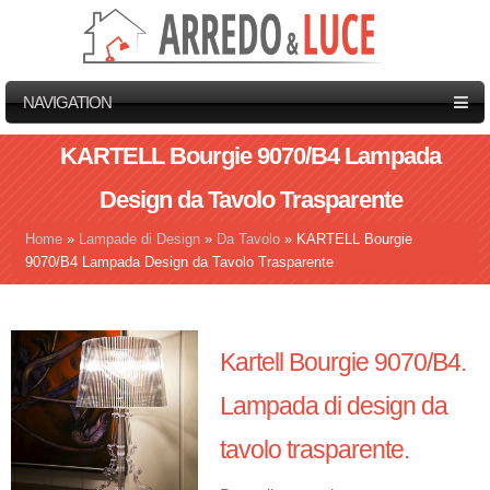
NAVIGATION
KARTELL Bourgie 9070/B4 Lampada
Design da Tavolo Trasparente
Home
»
Lampade di Design
»
Da Tavolo
»
KARTELL Bourgie
Tu sei qui
9070/B4 Lampada Design da Tavolo Trasparente
Kartell Bourgie 9070/B4.
Lampada di design da
tavolo trasparente.