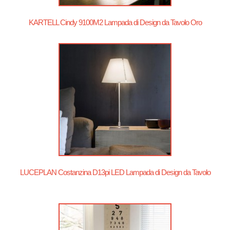
KARTELL Cindy 9100M2 Lampada di Design da Tavolo Oro
LUCEPLAN Costanzina D13pi LED Lampada di Design da Tavolo