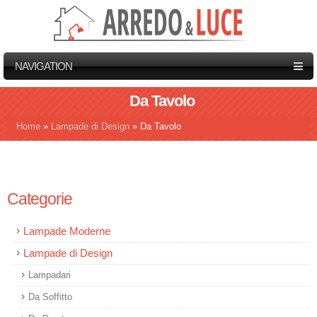
NAVIGATION
Da Tavolo
Home
»
Lampade di Design
»
Da Tavolo
Tu sei qui
Categorie
Lampade Moderne
Lampade di Design
Lampadari
Da Soffitto