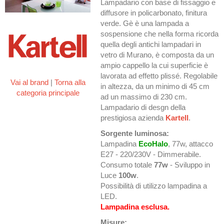
Lampadario con base di fissaggio e
diffusore in policarbonato, finitura
verde. Gè è una lampada a
sospensione che nella forma ricorda
quella degli antichi lampadari in
vetro di Murano, è composta da un
ampio cappello la cui superficie è
lavorata ad effetto plissé. Regolabile
Vai al brand
|
Torna alla
in altezza, da un minimo di 45 cm
categoria principale
ad un massimo di 230 cm.
Lampadario di desgn della
prestigiosa azienda
Kartell
.
Sorgente luminosa:
Lampadina
EcoHalo
, 77w, attacco
E27 - 220/230V - Dimmerabile.
Consumo totale
77w
- Sviluppo in
Luce
100w
.
Possibilità di utilizzo lampadina a
LED.
Lampadina esclusa.
Misure: