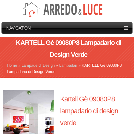
NAVIGATION
KARTELL Gè 09080P8 Lampadario di
Design Verde
Home
»
Lampade di Design
»
Lampadari
»
KARTELL Gè 09080P8
Tu sei qui
Lampadario di Design Verde
Kartell Gè 09080P8
lampadario di design
verde.