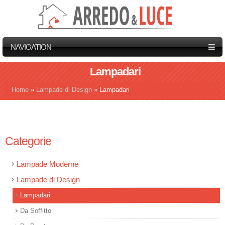
NAVIGATION
Lampadari
Home
»
Lampade di Design
»
Lampadari
Tu sei qui
Categorie
Lampade Moderne
Lampade di Design
Lampadari
Da Soffitto