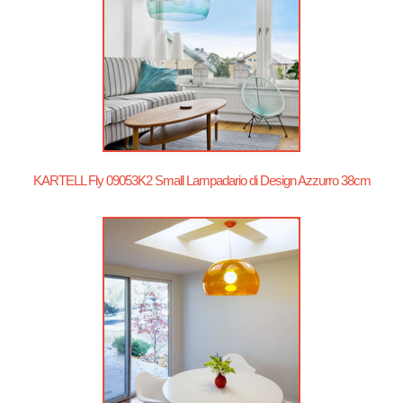
KARTELL Fly 09053K2 Small Lampadario di Design Azzurro 38cm