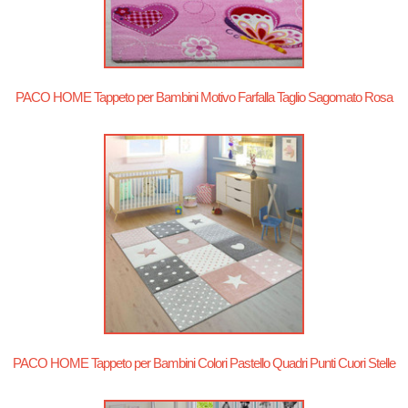
PACO HOME Tappeto per Bambini Motivo Farfalla Taglio Sagomato Rosa
PACO HOME Tappeto per Bambini Colori Pastello Quadri Punti Cuori Stelle