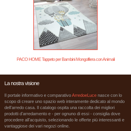
PACO HOME Tappeto per Bambini Mongolfiera con Animali
La nostra visione
Il portale informativo e comparativo
ArredoeLuce
nasce con lo
scopo di creare uno spazio web interamente dedicato al mondo
dell'arredo casa. Il catalogo ospita una raccolta dei migliori
prodotti d'arredamento e - per ognuno di essi - consiglia dove
procedere all'acquisto, selezionando le offerte più interessanti e
vantaggiose dei vari negozi online.