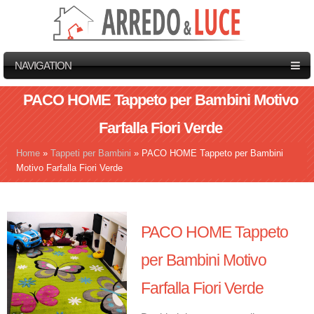
NAVIGATION
PACO HOME Tappeto per Bambini Motivo
Farfalla Fiori Verde
Home
»
Tappeti per Bambini
»
PACO HOME Tappeto per Bambini
Tu sei qui
Motivo Farfalla Fiori Verde
PACO HOME Tappeto
per Bambini Motivo
Farfalla Fiori Verde