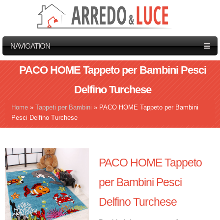
NAVIGATION
PACO HOME Tappeto per Bambini Pesci
Delfino Turchese
Home
»
Tappeti per Bambini
»
PACO HOME Tappeto per Bambini
Tu sei qui
Pesci Delfino Turchese
PACO HOME Tappeto
per Bambini Pesci
Delfino Turchese