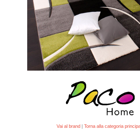
Vai al brand
|
Torna alla categoria princip