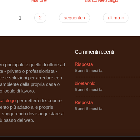
Marrone
Bianco Nero Grigio
1
2
seguente ›
ultima »
Commenti recenti
Risposta
vo principale è quello di offrire ad
e - privato o professionista -
5 anni 5 mesi fa
dee e soluzioni per arredare con
bioetanolo
i ambiente della propria casa o
5 anni 6 mesi fa
o locale di lavoro.
catalogo
permetterà di scoprire
Risposta
ento più adatto alle proprie
5 anni 5 mesi fa
, suggerendo dove acquistare al
iù basso del web.