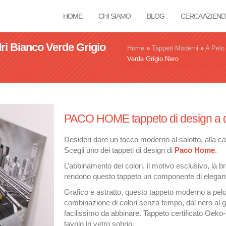
HOME
CHI SIAMO
BLOG
CERCA AZIEND
i Bianco Verde Grigio
Tu sei qui
Home
»
Tappeti Moderni
»
A Pelo
Verde Grigio Nero
PACO HOME tappeto di design a 
Desideri dare un tocco moderno al salotto, alla cam
Scegli uno dei tappeti di design di
Paco Home
.
L’abbinamento dei colori, il motivo esclusivo, la bril
rendono questo tappeto un componente di eleganz
Grafico e astratto, questo tappeto moderno a pelo
combinazione di colori senza tempo, dal nero al g
facilissimo da abbinare. Tappeto certificato Oeko-
tavolo in vetro sobrio.