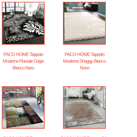
PACO HOME Tappeto
PACO HOME Tappeto
Moderno Floreale Grigio
Moderno Shaggy Bianco
Bianco Nero
Neve