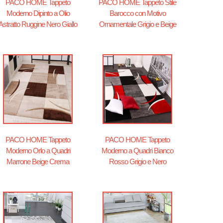
PACO HOME Tappeto
PACO HOME Tappeto Stile
Moderno Dipinto a Olio
Barocco con Motivo
Astratto Ruggine Nero Giallo
Ornamentale Grigio e Beige
PACO HOME Tappeto
PACO HOME Tappeto
Moderno Orlo a Quadri
Moderno a Quadri Bianco
Marrone Beige Crema
Rosso Grigio e Nero