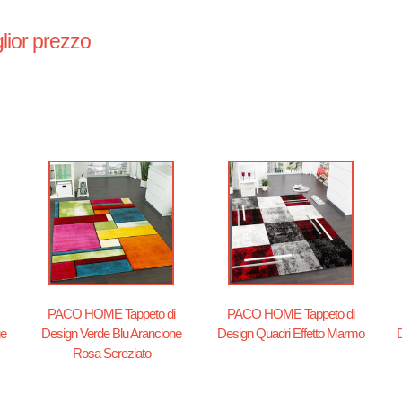
lior prezzo
PACO HOME Tappeto di
PACO HOME Tappeto di
ge
Design Verde Blu Arancione
Design Quadri Effetto Marmo
Rosa Screziato