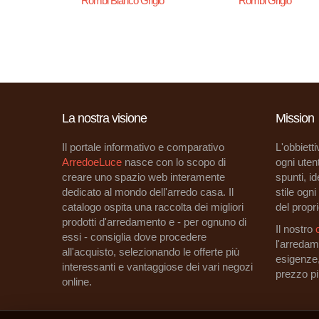
Rombi Bianco Grigio
Rombi Grigio
Pagine
La nostra visione
Mission
Il portale informativo e comparativo
L'obbietti
ArredoeLuce
nasce con lo scopo di
ogni utent
creare uno spazio web interamente
spunti, i
dedicato al mondo dell'arredo casa. Il
stile ogn
catalogo ospita una raccolta dei migliori
del propri
prodotti d'arredamento e - per ognuno di
Il nostro
essi - consiglia dove procedere
l'arredam
all'acquisto, selezionando le offerte più
esigenze
interessanti e vantaggiose dei vari negozi
prezzo p
online.