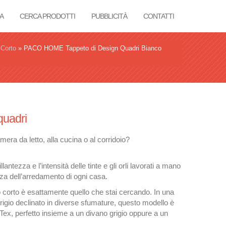
A
CERCA PRODOTTI
PUBBLICITÀ
CONTATTI
 Corto
»
PACO HOME Tappeto di Design Quadri Bianco
quadri
era da letto, alla cucina o al corridoio?
lantezza e l’intensità delle tinte e gli orli lavorati a mano
a dell’arredamento di ogni casa.
 corto è esattamente quello che stai cercando. In una
rigio declinato in diverse sfumature, questo modello è
Tex, perfetto insieme a un divano grigio oppure a un