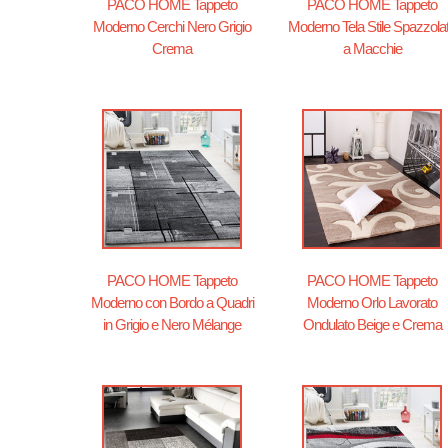
PACO HOME Tappeto
PACO HOME Tappeto
Moderno Cerchi Nero Grigio
Moderno Tela Stile Spazzola
Crema
a Macchie
PACO HOME Tappeto
PACO HOME Tappeto
Moderno con Bordo a Quadri
Moderno Orlo Lavorato
in Grigio e Nero Mélange
Ondulato Beige e Crema