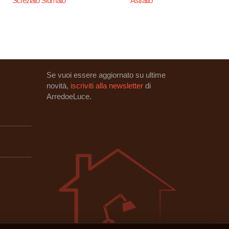
Screziato Sfumato
Astratto
Se vuoi essere aggiornato su ultime
novità,
iscriviti alla newsletter
di
ArredoeLuce.