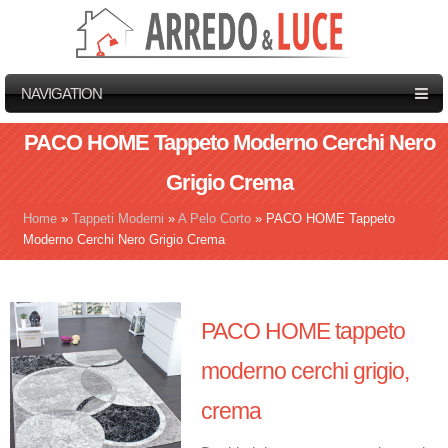
NAVIGATION
PACO HOME Tappeto Moderno Cerchi Nero
Grigio Crema
Home
»
Tappeti Moderni
»
A Pelo Corto
»
PACO HOME Tappeto
Tu sei qui
Moderno Cerchi Nero Grigio Crema
PACO HOME tappeto
moderno cerchi grigio,
crema