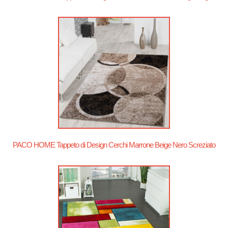
PACO HOME Tappeto di Design Cerchi Marrone Beige Nero Screziato