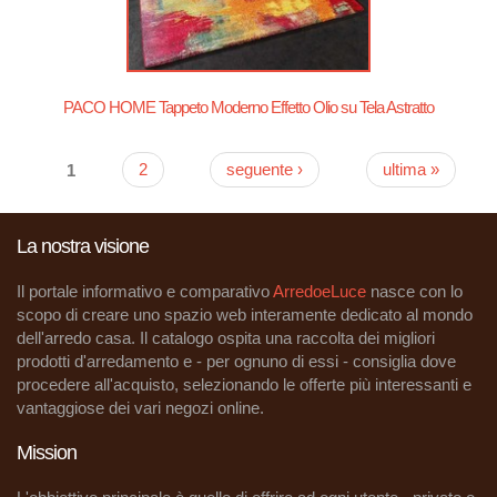
PACO HOME Tappeto Moderno Effetto Olio su Tela Astratto
1
2
seguente ›
ultima »
Pagine
La nostra visione
Il portale informativo e comparativo
ArredoeLuce
nasce con lo
scopo di creare uno spazio web interamente dedicato al mondo
dell'arredo casa. Il catalogo ospita una raccolta dei migliori
prodotti d'arredamento e - per ognuno di essi - consiglia dove
procedere all'acquisto, selezionando le offerte più interessanti e
vantaggiose dei vari negozi online.
Mission