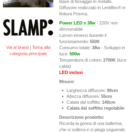
Base di fissaggio in metallo.
Diffusore realizzato in Lentiflex® in
finitura Prisma.
Power LED x 38w
- 220V non
dimmerabile
Lumen emessi durante il
funzionamento:
5500
Vai al brand
|
Torna alla
Consumo totale:
38w
- Sviluppo in
categoria principale
luce:
500w
Temperatura di colore:
2700K
(luce
calda)
LED inclusi
Misure:
Larghezza diffusore:
90cm
Altezza diffusore:
55cm
Calata dal soffitto:
140cm
Calata dal soffitto regolabile
Descrizione prodotto:
Ricorda la gonna di una ballerina,
che si solleva e si piega seguendo