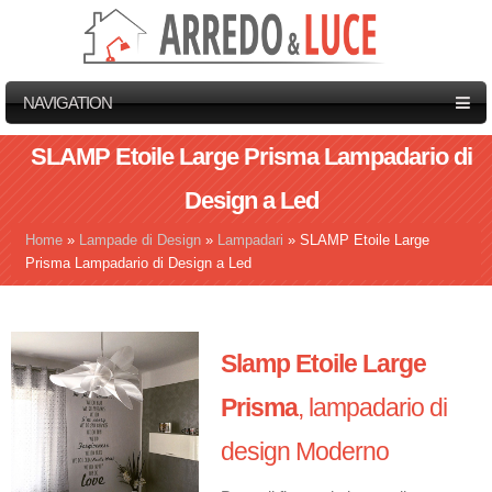
NAVIGATION
SLAMP Etoile Large Prisma Lampadario di
Design a Led
Home
»
Lampade di Design
»
Lampadari
»
SLAMP Etoile Large
Tu sei qui
Prisma Lampadario di Design a Led
Slamp Etoile Large
Prisma
, lampadario di
design Moderno