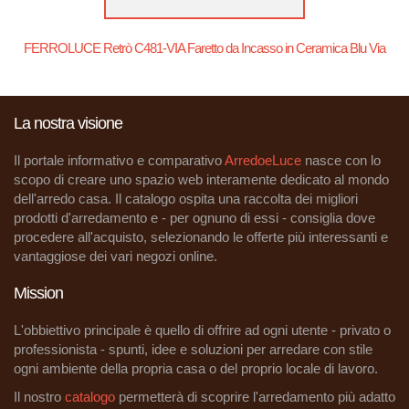
FERROLUCE Retrò C481-VIA Faretto da Incasso in Ceramica Blu Via
La nostra visione
Il portale informativo e comparativo
ArredoeLuce
nasce con lo
scopo di creare uno spazio web interamente dedicato al mondo
dell'arredo casa. Il catalogo ospita una raccolta dei migliori
prodotti d'arredamento e - per ognuno di essi - consiglia dove
procedere all'acquisto, selezionando le offerte più interessanti e
vantaggiose dei vari negozi online.
Mission
L'obbiettivo principale è quello di offrire ad ogni utente - privato o
professionista - spunti, idee e soluzioni per arredare con stile
ogni ambiente della propria casa o del proprio locale di lavoro.
Il nostro
catalogo
permetterà di scoprire l'arredamento più adatto