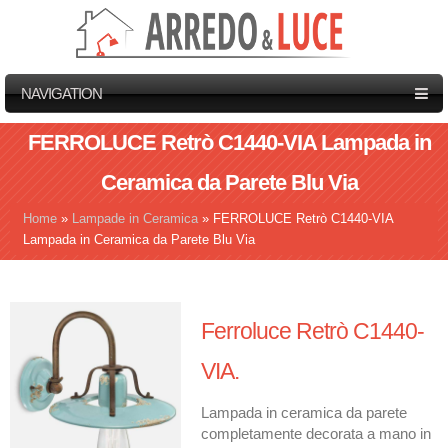
NAVIGATION
FERROLUCE Retrò C1440-VIA Lampada in
Ceramica da Parete Blu Via
Home
»
Lampade in Ceramica
»
FERROLUCE Retrò C1440-VIA
Tu sei qui
Lampada in Ceramica da Parete Blu Via
Ferroluce Retrò C1440-
VIA.
Lampada in ceramica da parete
completamente decorata a mano in