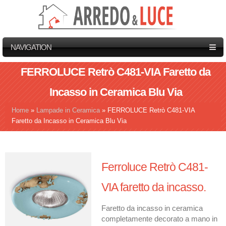
NAVIGATION
FERROLUCE Retrò C481-VIA Faretto da
Incasso in Ceramica Blu Via
Home
»
Lampade in Ceramica
»
FERROLUCE Retrò C481-VIA
Tu sei qui
Faretto da Incasso in Ceramica Blu Via
Ferroluce Retrò C481-
VIA faretto da incasso.
Faretto da incasso in ceramica
completamente decorato a mano in