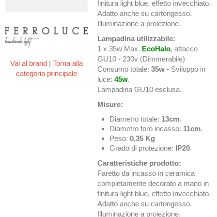
finitura light blue, effetto invecchiato.
Adatto anche su cartongesso.
Illuminazione a proiezione.
Lampadina utilizzabile:
1 x 35w Max.
EcoHalo
, attacco
GU10 - 230v (Dimmerabile)
Vai al brand
|
Torna alla
Consumo totale:
35w
- Sviluppo in
categoria principale
luce:
45w
.
Lampadina GU10 esclusa.
Misure:
Diametro totale:
13cm
.
Diametro foro incasso:
11cm
.
Peso:
0,35 Kg
Grado di protezione:
IP20
.
Caratteristiche prodotto:
Faretto da incasso in ceramica
completamente decorato a mano in
finitura light blue, effetto invecchiato.
Adatto anche su cartongesso.
Illuminazione a proiezione.