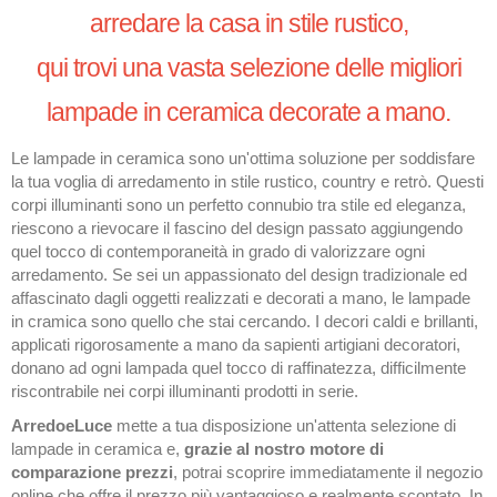
arredare la casa in stile rustico,
qui trovi una vasta selezione delle migliori
lampade in ceramica decorate a mano.
Le lampade in ceramica sono un'ottima soluzione per soddisfare
la tua voglia di arredamento in stile rustico, country e retrò. Questi
corpi illuminanti sono un perfetto connubio tra stile ed eleganza,
riescono a rievocare il fascino del design passato aggiungendo
quel tocco di contemporaneità in grado di valorizzare ogni
arredamento. Se sei un appassionato del design tradizionale ed
affascinato dagli oggetti realizzati e decorati a mano, le lampade
in cramica sono quello che stai cercando. I decori caldi e brillanti,
applicati rigorosamente a mano da sapienti artigiani decoratori,
donano ad ogni lampada quel tocco di raffinatezza, difficilmente
riscontrabile nei corpi illuminanti prodotti in serie.
ArredoeLuce
mette a tua disposizione un'attenta selezione di
lampade in ceramica e,
grazie al nostro motore di
comparazione prezzi
, potrai scoprire immediatamente il negozio
online che offre il prezzo più vantaggioso e realmente scontato. In