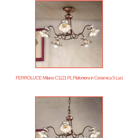
FERROLUCE Milano C1121 PL Plafoniera in Ceramica 5 Luci