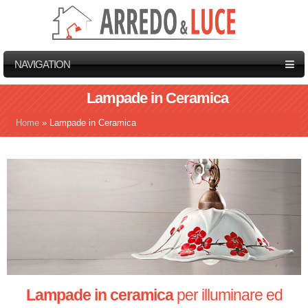
NAVIGATION
Lampade in Ceramica
Home
»
Lampade in Ceramica
Tu sei qui
Lampade in ceramica
per illuminare ed