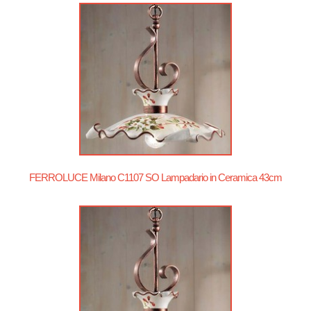
FERROLUCE Milano C1107 SO Lampadario in Ceramica 43cm