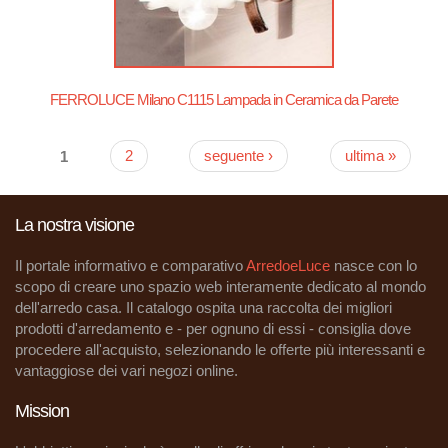
FERROLUCE Milano C1115 Lampada in Ceramica da Parete
1
2
seguente ›
ultima »
Pagine
La nostra visione
Il portale informativo e comparativo
ArredoeLuce
nasce con lo
scopo di creare uno spazio web interamente dedicato al mondo
dell'arredo casa. Il catalogo ospita una raccolta dei migliori
prodotti d'arredamento e - per ognuno di essi - consiglia dove
procedere all'acquisto, selezionando le offerte più interessanti e
vantaggiose dei vari negozi online.
Mission