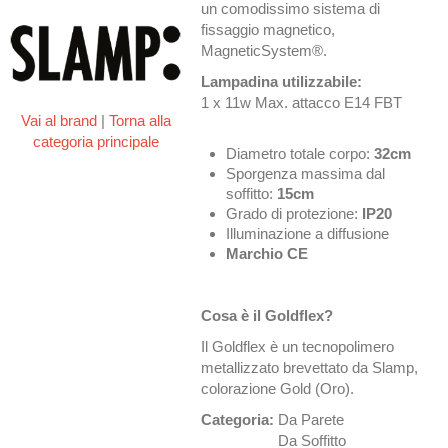
un comodissimo sistema di
fissaggio magnetico,
MagneticSystem®.
Lampadina utilizzabile:
1 x 11w Max. attacco E14 FBT
Vai al brand
|
Torna alla
categoria principale
Diametro totale corpo:
32cm
Sporgenza massima dal
soffitto:
15cm
Grado di protezione:
IP20
Illuminazione a diffusione
Marchio CE
Cosa è il Goldflex?
Il Goldflex è un tecnopolimero
metallizzato brevettato da Slamp,
colorazione Gold (Oro).
Categoria:
Da Parete
Da Soffitto