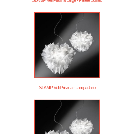
SLAMP Veli Prisma Large - Parete Soffitto
SLAMP Veli Prisma - Lampadario