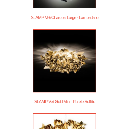
SLAMP Veli Charcoal Large - Lampadario
SLAMP Veli Gold Mini - Parete Soffitto