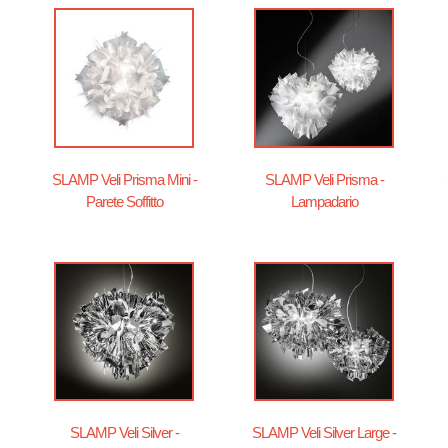
SLAMP Veli Prisma Mini -
SLAMP Veli Prisma -
Parete Soffitto
Lampadario
SLAMP Veli Silver -
SLAMP Veli Silver Large -