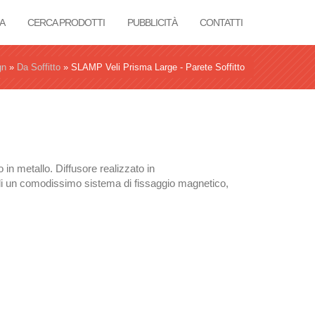
A
CERCA PRODOTTI
PUBBLICITÀ
CONTATTI
gn
»
Da Soffitto
»
SLAMP Veli Prisma Large - Parete Soffitto
in metallo. Diffusore realizzato in
 di un comodissimo sistema di fissaggio magnetico,