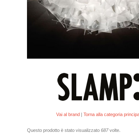
Vai al brand
|
Torna alla categoria princip
Questo prodotto è stato visualizzato
687
volte.