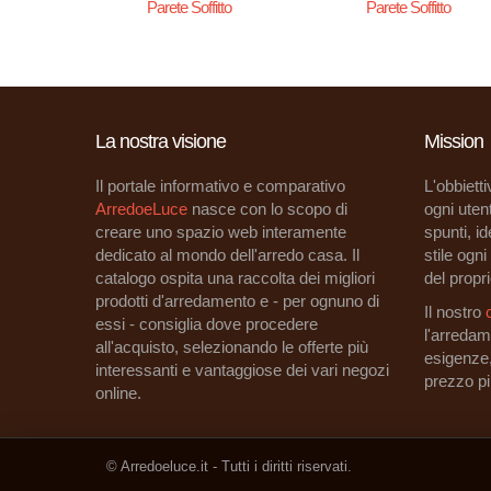
Parete Soffitto
Parete Soffitto
La nostra visione
Mission
Il portale informativo e comparativo
L'obbietti
ArredoeLuce
nasce con lo scopo di
ogni utent
creare uno spazio web interamente
spunti, i
dedicato al mondo dell'arredo casa. Il
stile ogn
catalogo ospita una raccolta dei migliori
del propri
prodotti d'arredamento e - per ognuno di
Il nostro
essi - consiglia dove procedere
l'arredam
all'acquisto, selezionando le offerte più
esigenze
interessanti e vantaggiose dei vari negozi
prezzo p
online.
© Arredoeluce.it - Tutti i diritti riservati.