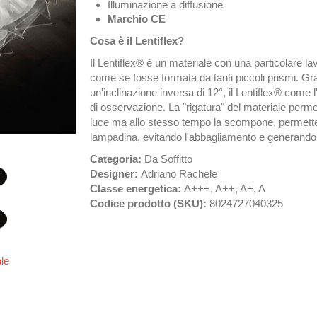
Illuminazione a diffusione
Marchio CE
Cosa è il Lentiflex?
Il Lentiflex® è un materiale con una particolare la
come se fosse formata da tanti piccoli prismi. Gra
un'inclinazione inversa di 12°, il Lentiflex® come 
di osservazione. La "rigatura" del materiale permet
luce ma allo stesso tempo la scompone, permetten
lampadina, evitando l'abbagliamento e generando e
Categoria:
Da Soffitto
Designer:
Adriano Rachele
Classe energetica:
A+++, A++, A+, A
Codice prodotto (SKU):
8024727040325
ale