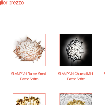
lior prezzo
SLAMP Veli Russet Small -
SLAMP Veli Charcoal Mini -
Parete Soffitto
Parete Soffitto