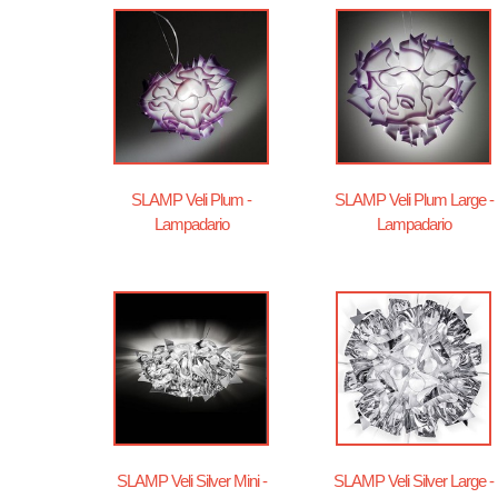
SLAMP Veli Plum -
SLAMP Veli Plum Large -
Lampadario
Lampadario
SLAMP Veli Silver Mini -
SLAMP Veli Silver Large -