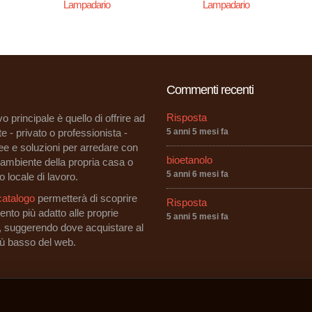
Lampadario
Lampadario
Commenti recenti
Risposta
vo principale è quello di offrire ad
e - privato o professionista -
5 anni 5 mesi fa
dee e soluzioni per arredare con
bioetanolo
i ambiente della propria casa o
5 anni 6 mesi fa
o locale di lavoro.
catalogo
permetterà di scoprire
Risposta
ento più adatto alle proprie
5 anni 5 mesi fa
, suggerendo dove acquistare al
iù basso del web.