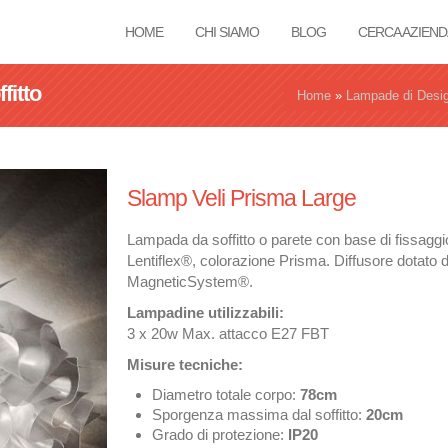
HOME
CHI SIAMO
BLOG
CERCA AZIEND
fitto
Tu sei qui
Home
»
Lampade di Desi
Slamp Veli Prisma Large
Lampada da soffitto o parete con base di fissaggio 
Lentiflex®, colorazione Prisma. Diffusore dotato
MagneticSystem®.
Lampadine utilizzabili:
3 x 20w Max. attacco E27 FBT
Misure tecniche:
Diametro totale corpo:
78cm
Sporgenza massima dal soffitto:
20cm
Grado di protezione:
IP20