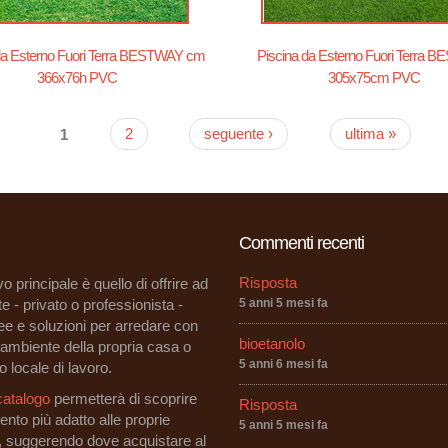
da Esterno Fuori Terra BESTWAY cm
Piscina da Esterno Fuori Terra 
366x76h PVC
305x75cm PVC
1
2
seguente ›
ultima »
Commenti recenti
Risposta
vo principale è quello di offrire ad
e - privato o professionista -
5 anni 5 mesi fa
dee e soluzioni per arredare con
bioetanolo
i ambiente della propria casa o
5 anni 6 mesi fa
o locale di lavoro.
catalogo
permetterà di scoprire
Risposta
ento più adatto alle proprie
5 anni 5 mesi fa
, suggerendo dove acquistare al