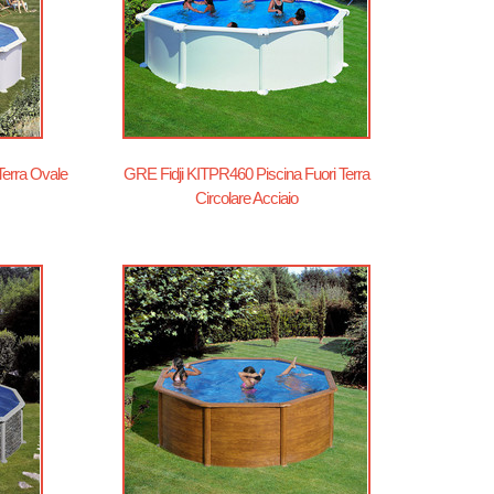
Terra Ovale
GRE Fidji KITPR460 Piscina Fuori Terra
Circolare Acciaio