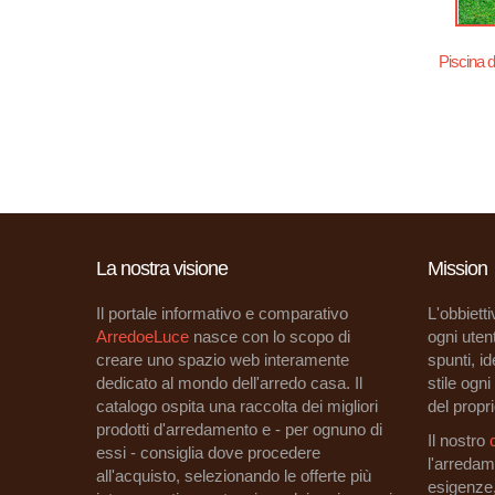
Piscina 
Pagine
La nostra visione
Mission
Il portale informativo e comparativo
L'obbietti
ArredoeLuce
nasce con lo scopo di
ogni utent
creare uno spazio web interamente
spunti, i
dedicato al mondo dell'arredo casa. Il
stile ogn
catalogo ospita una raccolta dei migliori
del propri
prodotti d'arredamento e - per ognuno di
Il nostro
essi - consiglia dove procedere
l'arredam
all'acquisto, selezionando le offerte più
esigenze