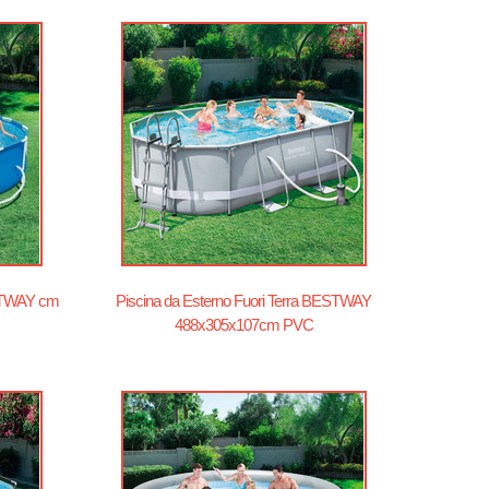
ESTWAY cm
Piscina da Esterno Fuori Terra BESTWAY
488x305x107cm PVC