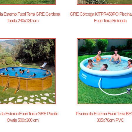
da Esterno Fuori Terra GRE Cerdena
GRE Córcega KITPR458PO Piscina 
Tonda 240x120 cm
Fuori Terra Rotonda
 da Esterno Fuori Terra GRE Pacific
Piscina da Esterno Fuori Terra 
Ovale 500x300 cm
305x76cm PVC