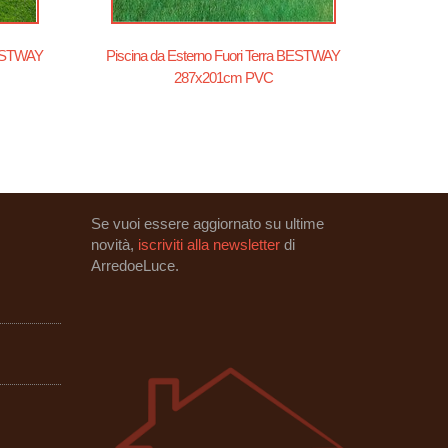
BESTWAY
Piscina da Esterno Fuori Terra BESTWAY
287x201cm PVC
Se vuoi essere aggiornato su ultime
novità,
iscriviti alla newsletter
di
ArredoeLuce.