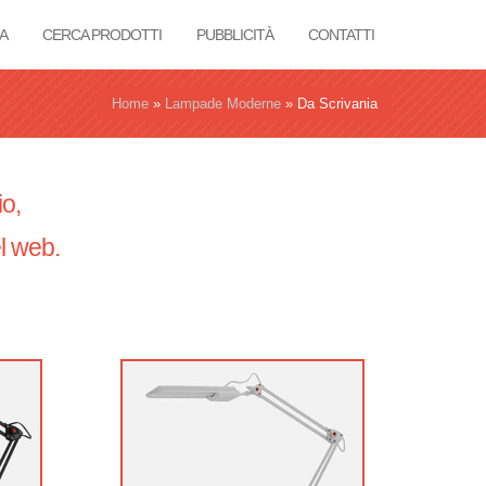
A
CERCA PRODOTTI
PUBBLICITÀ
CONTATTI
Home
»
Lampade Moderne
»
Da Scrivania
io,
l web.