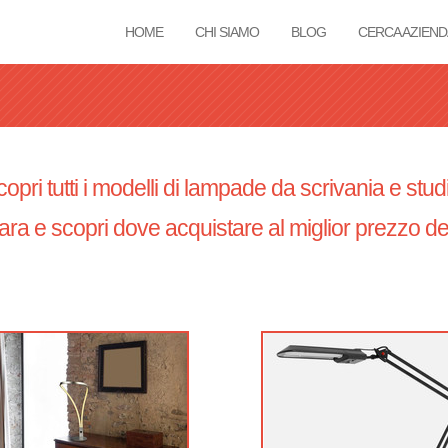
HOME
CHI SIAMO
BLOG
CERCA AZIEND
Tu sei qui
opri tutti i modelli di lampade da scrivania e stud
ra e scopri dove acquistare al miglior prezzo de