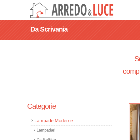
Da Scrivania
Sc
compa
Categorie
Lampade Moderne
Lampadari
Da Soffitto