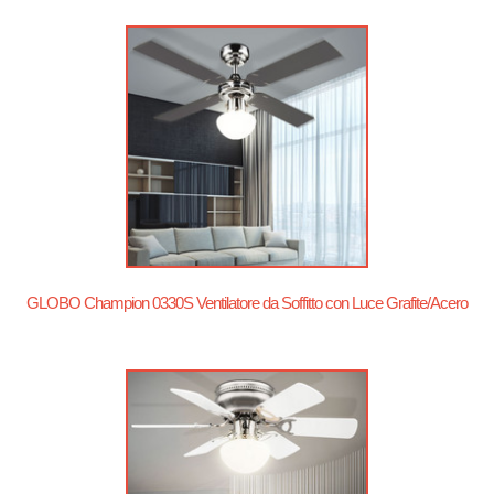
GLOBO Champion 0330S Ventilatore da Soffitto con Luce Grafite/Acero