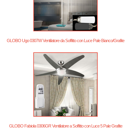
GLOBO Ugo 0307W Ventilatore da Soffitto con Luce Pale Bianco/Grafite
GLOBO Fabiola 0306GR Ventilatore a Soffitto con Luce 5 Pale Grafite