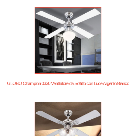
GLOBO Champion 0330 Ventilatore da Soffitto con Luce Argento/Bianco