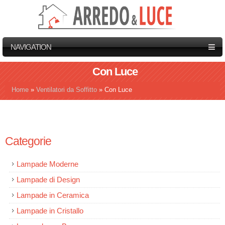
NAVIGATION
Con Luce
Home
»
Ventilatori da Soffitto
»
Con Luce
Tu sei qui
Categorie
Lampade Moderne
Lampade di Design
Lampade in Ceramica
Lampade in Cristallo