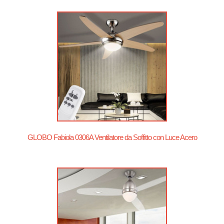
GLOBO Fabiola 0306A Ventilatore da Soffitto con Luce Acero