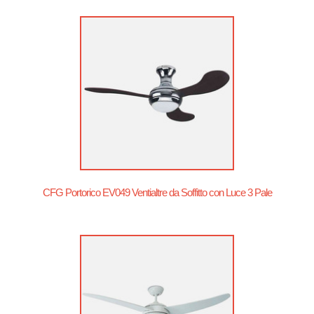
CFG Portorico EV049 Ventialtre da Soffitto con Luce 3 Pale